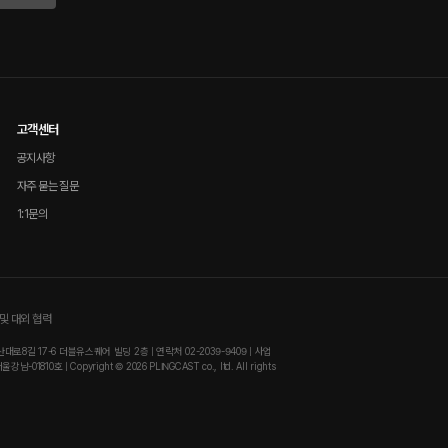
고객센터
공지사항
자주 묻는 질문
1:1문의
및 대외 협력
8길 17-6 더블유스퀘어 빌딩 2층 | 연락처 02-2039-9409 | 사업
810호 | Copyright © 2026 PLINGCAST co., ltd. All rights