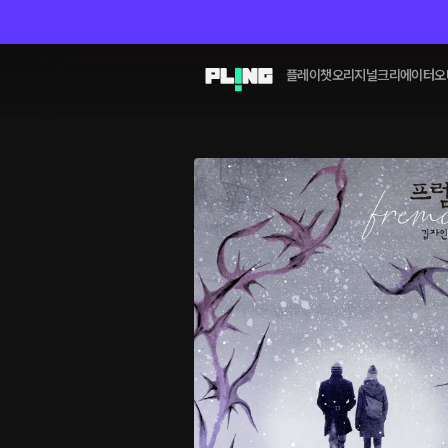
플레이챗
오리지널
크리에이터
오