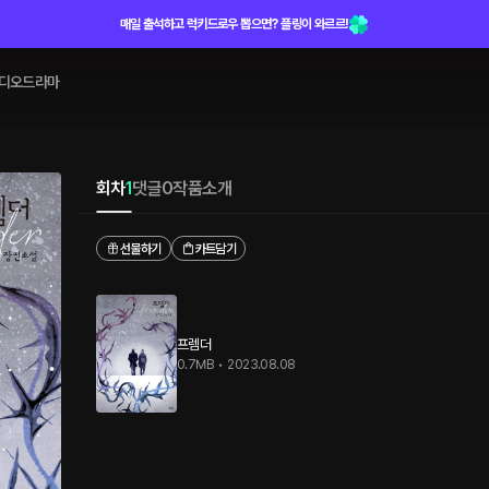
매일 출석하고 럭키드로우 뽑으면? 플링이 와르르!
디오드라마
회차
1
댓글
0
작품소개
선물하기
카트담기
프렘더
0.7MB
•
2023.08.08