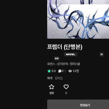
프렘더 (단행본)
로맨스
 • 
삼각관계
 • 
캠퍼스물
5.0
0
1.3천
작가
김자인
별점
0
첫화보기