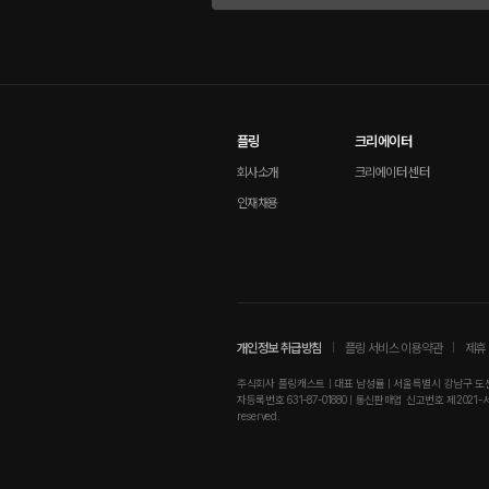
플링
크리에이터
회사소개
크리에이터 센터
인재채용
개인정보 취급방침
플링 서비스 이용약관
제휴 
주식회사 플링캐스트 | 대표 남성률 | 서울특별시 강남구 도산대로
자등록번호 631-87-01880 | 통신판매업 신고번호 제2021-서울강남-01
reserved.