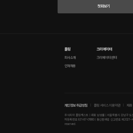
첫화보기
플링
크리에이터
회사소개
크리에이터 센터
인재채용
개인정보 취급방침
플링 서비스 이용약관
제휴 
주식회사 플링캐스트 | 대표 남성률 | 서울특별시 강남구 도산대로
자등록번호 631-87-01880 | 통신판매업 신고번호 제2021-서울강남-01
reserved.