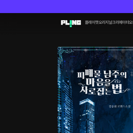
플레이챗
오리지널
크리에이터
오