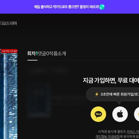
매일 출석하고 럭키드로우 뽑으면? 플링이 와르르!
디오드라마
회차
1
댓글
0
작품소개
선물하기
카트담기
지금 가입하면, 무료 대여
피폐물 남주의 마음을 사로잡는 법
13.6MB
•
2024.01.22
시작과 동시에 플링의
서비스 
개인정보 취급방침
에 동의하게 