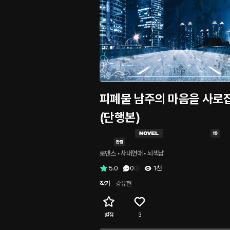
피폐물 남주의 마음을 사로
(단행본)
로맨스
 • 
사내연애
 • 
뇌섹남
5.0
0
1천
작가
강유현
별점
3