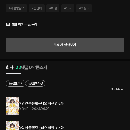
버린 황당한 상황. 그리고 그런 하은의 앞으로 다가온 남주인공, 제라드의 말은 가히 충
격적이었다. "케이티가 죽었다고요?" 소설 속 여주인공이 죽어버린데다가, "아이가 넷?"
#
쾌활발랄녀
#
순진녀
#
하렘
#
요리
#
책빙의
이미 장성한 아들들까지 있는 상황이란다. <무사히 소설 속에서 엔딩을 보시길 바랍니
다.> 혼란스러운 하은의 앞으로 튀어나온 창. 그리고 그것을 본 하은은 결심한다. "요리
소설이니까, 요리로 엔딩을 보겠어." 이후 하은의 앞으로 창이 하나 더 생성되지만, 그 사
5화 까지 무료 공개
이 곤히 잠이 든 하은에게 그 창은 보이지 않는데...... <Error. '공녀님의 사랑스러운 레시
피'는 존재하지 않습니다.>
앱에서 첫화보기
회차
122
댓글
0
작품소개
선물하기
선택소장
최신순
하렘인 줄 몰랐는데요 외전 3-6화
0.3MB
•
2023.06.22
하렘인 줄 몰랐는데요 외전 3-5화