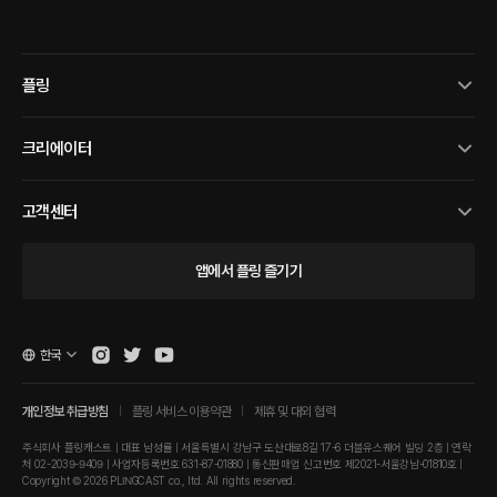
플링
크리에이터
고객센터
앱에서 플링 즐기기
한국
개인정보 취급방침
플링 서비스 이용약관
제휴 및 대외 협력
주식회사 플링캐스트 | 대표 남성률 | 서울특별시 강남구 도산대로8길 17-6 더블유스퀘어 빌딩 2층 | 연락
처 02-2039-9409 | 사업자등록번호 631-87-01880 | 통신판매업 신고번호 제2021-서울강남-01810호 |
Copyright © 2026 PLINGCAST co., ltd. All rights reserved.