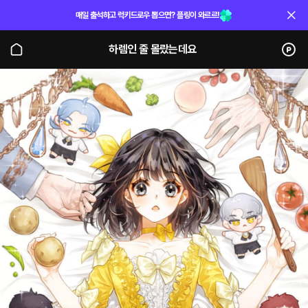
매일 출석하고 럭키드로우 뽑으면? 플링이 와르르!
하렘인 줄 몰랐는데요