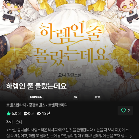
하렘인 줄 몰랐는데요
로맨스판타지
 • 
궁정로맨스
 • 
로맨틱코미디
2
5.0
0
1.3천
작가
요나
<소설, '공녀님의 사랑스러운 레시피'에 오신 것을 환영합니다.> 눈을 떠 보니 이곳이 소
설 속 세상이고, 하필 또 떨어진 곳이 남주인공의 침대 위라니! 난데없이 눈을 뜨자 생겨