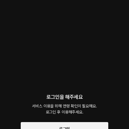
하루 끝
롤플레잉
 • 
BDSM
 • 
주종관계
80
4.8
7
1.1만
남들에게 말 못하는 비밀스런 취향을 가진 사람들을 위해 만든 아찔하면서도 섹시한 이
야기들.
#
SM
#
더티토크
#
딥쓰롯
#
오디오북
#
패티쉬
#
계약연애
#
몰래
세오ASMR
팔로우
팔로워 402명
로그인을 해주세요
서비스 이용을 위해 연령 확인이 필요해요.

로그인 후 이용해주세요.
예고편 듣기