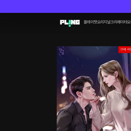
플레이챗
오리지널
크리에이터
오