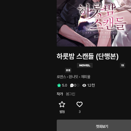
하룻밤 스캔들 (단행본)
로맨스
 • 
원나잇
 • 
재회물
5.0
0
1.2천
작가
봄그린
별점
3
첫화보기