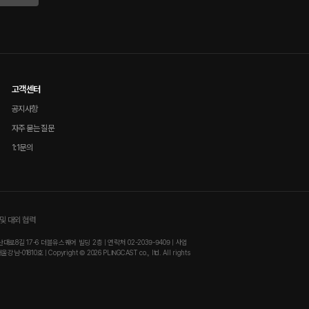
고객센터
공지사항
자주 묻는 질문
1:1문의
및 대외 협력
8길 17-6 더블유스퀘어 빌딩 2층 | 연락처 02-2039-9409 | 사업
810호 | Copyright © 2026 PLINGCAST co., ltd. All rights