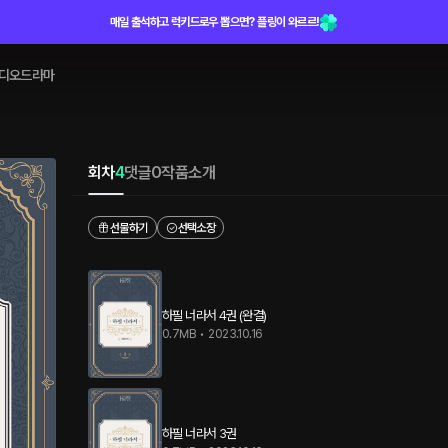
매일 출석하고 럭키드로우 뽑으면? 플링이 와르르!
디오드라마
회차
4
댓글
0
작품소개
선물하기
선택소장
하필 너라서 4권 (완결)
0.7MB
•
2023.10.16
하필 너라서 3권