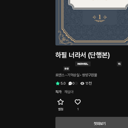
하필 너라서 (단행본)
로맨스
 • 
기억상실
 • 
쌍방구원물
5.0
0
1.1천
작가
채설아
별점
1
첫화보기