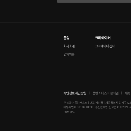
플링
크리에이터
회사소개
크리에이터 센터
인재채용
개인정보 취급방침
플링 서비스 이용약관
제휴 
주식회사 플링캐스트 | 대표 남성률 | 서울특별시 강남구 도산대로
자등록번호 631-87-01880 | 통신판매업 신고번호 제2021-서울강남-01
reserved.