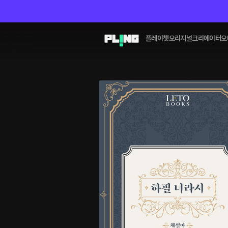
플레이챗
오리지널
크리에이터
오