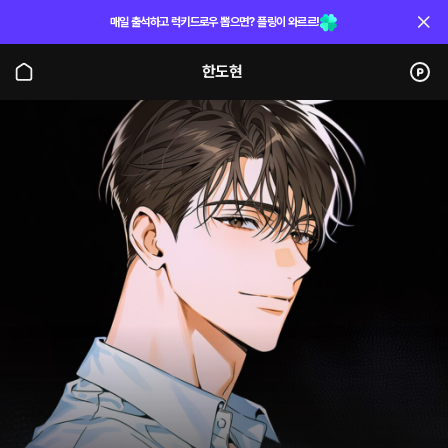
매일 출석하고 럭키드로우 뽑으면? 플링이 와르르!
한도현