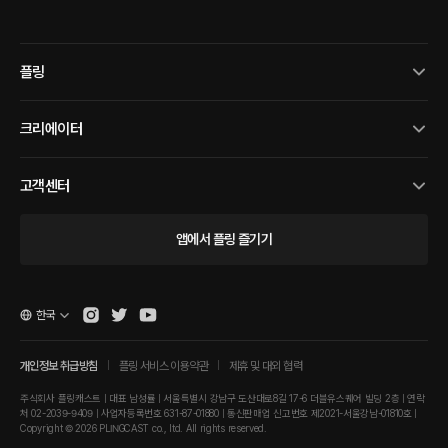
플링
크리에이터
고객센터
앱에서 플링 즐기기
한국
개인정보 취급방침
플링 서비스 이용약관
제휴 및 대외 협력
주식회사 플링캐스트 | 대표 남성률 | 서울특별시 강남구 도산대로8길 17-6 더블유스퀘어 빌딩 2층 | 연락
처 02-2039-9409 | 사업자등록번호 631-87-01880 | 통신판매업 신고번호 제2021-서울강남-01810호 |
Copyright © 2026 PLINGCAST co., ltd. All rights reserved.