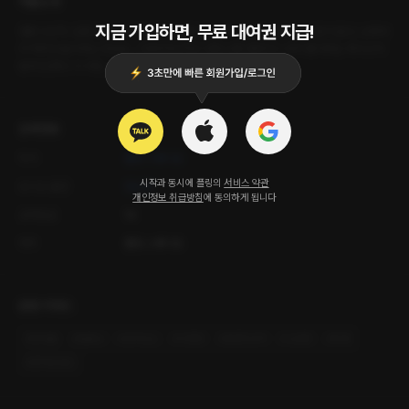
작품소개
지금 가입하면, 무료 대여권 지급!
결혼 5년 차. 요즘 남편이 좀 이상하다. 승진 경쟁에서 밀리고, 집에 와도 말이 없다. 소파에
서 맥주만 들이켜는 뒷모습. 그런데 퇴근하고 냉장고를 열었더니 내가 좋아하는 케이크가
놓여 있었다. 이 사람, 아직 나를 보고 있구나.
상세정보
작가
플링 스튜디오
시작과 동시에 플링의
서비스 약관
오디오 출연
한도현
개인정보 취급방침
에 동의하게 됩니다
공개등급
19
제작
플링 스튜디오
관련 키워드
#
현대물
#
절륜남
#
집착있는
#
다정한
#
결혼5년차
#
소원함
#
회복
#
경계심많은