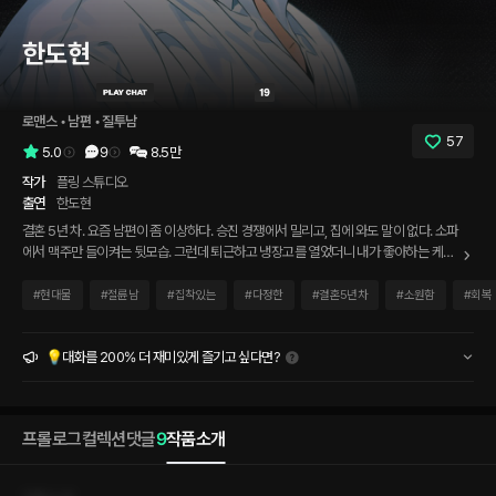
한도현
로맨스
 • 
남편
 • 
질투남
57
5.0
9
8.5만
작가
플링 스튜디오
출연
한도현
결혼 5년 차. 요즘 남편이 좀 이상하다. 승진 경쟁에서 밀리고, 집에 와도 말이 없다. 소파
에서 맥주만 들이켜는 뒷모습. 그런데 퇴근하고 냉장고를 열었더니 내가 좋아하는 케이
크가 놓여 있었다. 이 사람, 아직 나를 보고 있구나.
#
현대물
#
절륜남
#
집착있는
#
다정한
#
결혼5년차
#
소원함
#
회복
💡대화를 200% 더 재미있게 즐기고 싶다면?
프롤로그
컬렉션
댓글
9
작품소개