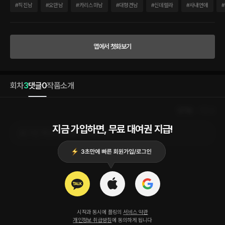
“흔히들 그러지. 몸은 거짓말을 안 한다고. 서이재, 너도 날 원하잖아?” 제가 모시는 상사
#
직진남
#
오만남
#
카리스마남
#
대형견남
#
신데렐라
#
사내연애
#
인 윤조의 통보 같은 고백에 이재는 자신의 귀를 의심했다. “거절하면……, 거절하면 어
떻게 되는데요?” “아직 거절당해 본 적이 없어서. 나도 내가 어떻게 나올지 모르겠는데?’
분노, 욕망, 격정, 인내. 소용돌이치는 윤조의 눈동자를 마주하고 있자, 이재는 알 수 없는
전율이 일었다. “……전무님.” 낮디낮은 부름이 간신히 이재의 입 밖으로 흘러나왔다.
앱에서 첫화보기
“전무로서 비서에게 키스하는 사람도 있나?” “구별해. 내가 널 안을 때조차 전무님 소리
듣고 싶진 않으니까.”
회차
3
댓글
0
작품소개
인기순
최신순
지금 가입하면, 무료 대여권 지급!
로그인 하고 댓글을 남겨보세요
시작과 동시에 플링의
서비스 약관
개인정보 취급방침
에 동의하게 됩니다