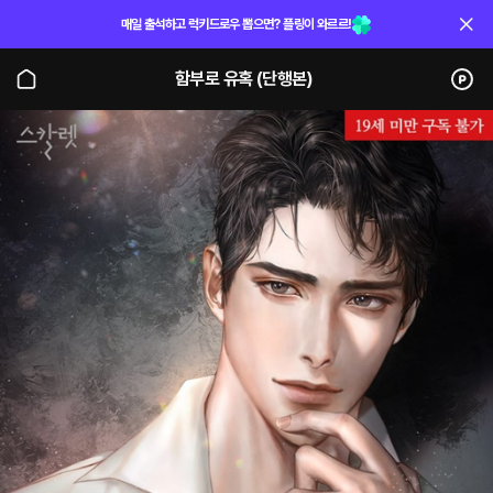
매일 출석하고 럭키드로우 뽑으면? 플링이 와르르!
함부로 유혹 (단행본)