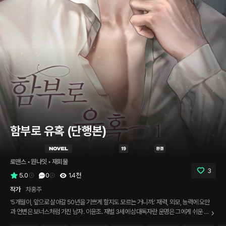
함부로 유혹 (단행본)
로맨스
 • 
원나잇
 • 
재회물
3
5.0
0
1.4천
작가
차홍주
‘5개월이, 앞으로 살아갈 50년을 기쁘게 할지도 모르는 거니까.’ 재력, 외모, 능력에 오만
과 언변은 보너스처럼 가진 남자. 이윤조. 재벌 3세에 삼대독자란 운명은 그에게 쉬운 세
상을 안겼다. ‘청혼은 곧 헤어짐’이라는 공식을 가진 여자, 서이재가 나타나기 전까지.