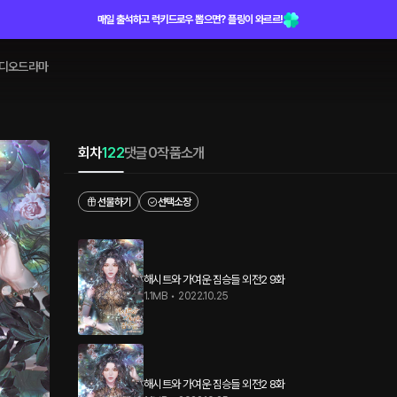
매일 출석하고 럭키드로우 뽑으면? 플링이 와르르!
디오드라마
회차
122
댓글
0
작품소개
선물하기
선택소장
해시트와 가여운 짐승들 외전2 9화
1.1MB
•
2022.10.25
해시트와 가여운 짐승들 외전2 8화