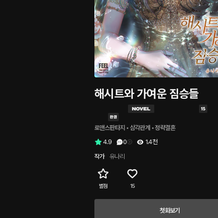
해시트와 가여운 짐승들
로맨스판타지
 • 
삼각관계
 • 
정략결혼
4.9
0
1.4천
작가
유나리
별점
15
첫화보기