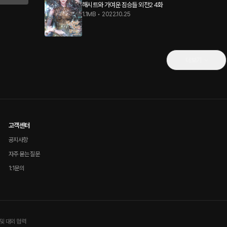
해시트와 가여운 짐승들 외전2 4화
1.1MB
•
2022.10.25
더보기
고객센터
공지사항
자주 묻는 질문
1:1문의
및 대외 협력