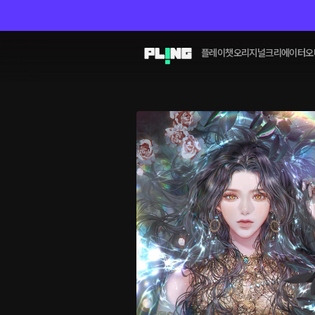
플레이챗
오리지널
크리에이터
오