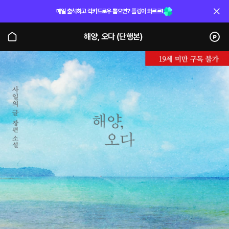
매일 출석하고 럭키드로우 뽑으면? 플링이 와르르!
해양, 오다 (단행본)