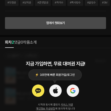
관련이 없음을 밝힙니다. 일찍 부모님을 여의고 형에게 학대받으며 자란 해양은 힘든 상
#
다정공
#
상처공
#
존댓말공
#
적극수
#
짝사랑수
#
굴림수
#
SM
황에도 씩씩하게 살아간다. 어느 날 해양이 일하는 피아노 학원 사장님이 ‘희망 연주회’
전단지를 보여 준다. 넉넉하지 않지만 재능이 있는 아이들을 위한 후원 연주회였다. 그에
해양은 형 몰래 연주회에 나갈 준비를 하고, 우연찮게 그곳에서 은안을 만난다. 대표님은
그런 나를 바라보다 내 어깨를 잡고선 일으켜 세워 줬다. 그러곤 흙이 묻은 무릎을 털어
앱에서 첫화보기
주었다. “구해양 씨.” 대표님이 내 이름을 부르자 나는 또 숨이 막힐 뻔했다. 이름은 어떻
게 아신 걸까. “드뷔시 아라베스크…, 였나요. 참가곡이.” “아, 네, 네에! 마, 맞아요. 그
곡….” 내가 손가락을 꼼지락거리며 말을 하자 대표님은 그런 모습을 지적하듯이 내 손가
락을 쳐다봤다. 내 착각인 걸 수도 있겠지만 괜스레 이런 태도가 안 좋아 보였을 거 같아
회차
2
댓글
0
작품소개
서 꼼지락거리던 걸 멈추고 단정하게 손을 모았다. 그제야 대표님은 다시 내 눈에 시선을
맞췄다. 진한 검은색 눈동자가 나를 응시했다. “한 번, 들어 볼까요.”
선물하기
선택소장
최신순
지금 가입하면, 무료 대여권 지급!
해양, 오다 2권 (완결)
0.9MB
•
2023.06.05
해양, 오다 1권
0.8MB
•
2023.06.05
시작과 동시에 플링의
서비스 약관
개인정보 취급방침
에 동의하게 됩니다