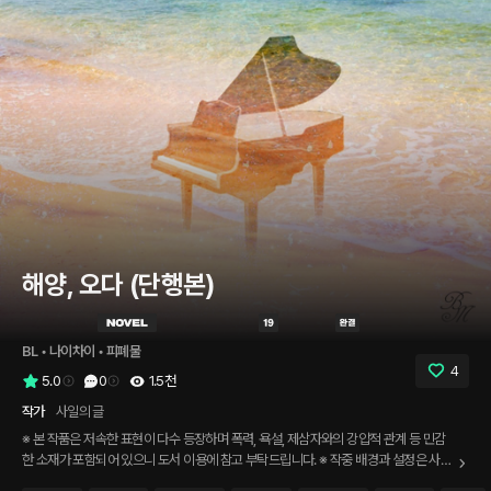
해양, 오다 (단행본)
BL
 • 
나이차이
 • 
피폐물
4
5.0
0
1.5천
작가
사일의 글
※ 본 작품은 저속한 표현이 다수 등장하며 폭력, 욕설, 제삼자와의 강압적 관계 등 민감
한 소재가 포함되어 있으니 도서 이용에 참고 부탁드립니다. ※ 작중 배경과 설정은 사실
을 기반한 창작물이며 소설 속 언급되는 지역, 인물, 단체, 기업 및 기타 상호명은 실제와