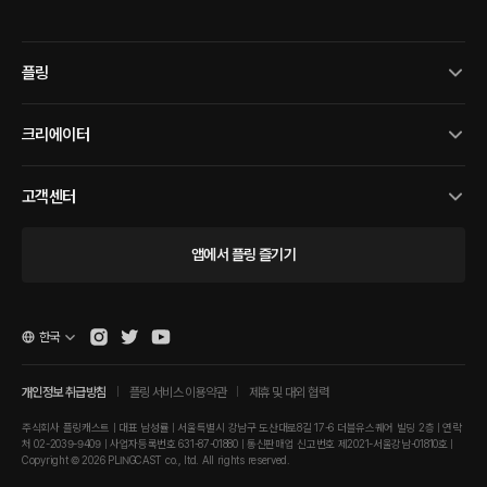
플링
크리에이터
고객센터
앱에서 플링 즐기기
한국
개인정보 취급방침
플링 서비스 이용약관
제휴 및 대외 협력
주식회사 플링캐스트 | 대표 남성률 | 서울특별시 강남구 도산대로8길 17-6 더블유스퀘어 빌딩 2층 | 연락
처 02-2039-9409 | 사업자등록번호 631-87-01880 | 통신판매업 신고번호 제2021-서울강남-01810호 |
Copyright © 2026 PLINGCAST co., ltd. All rights reserved.