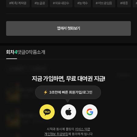
청난 압박이 가해졌다. 아몬은 막무가내로 계단을 내려온 사내와 벽 사이에 완전히 끼어
#
복흑/계략공
#
능글공
#
외유내강수
#
능력수
#
서브공있음
#
애증
있었다. 울퉁불퉁한 벽에 아몬이 한껏 더 눌릴 때마다 사내는 일부러 느리게 움직였다.
“남자를 유혹하기에는…….” 사내가 일부러 귓가에 대고 빈정거리는 게 느껴졌다. “너무
없는 거 아닌가?”」 -----카신과의 첫 만남 중에서 「“어이, 그러지 말고 한번 웃어 보지?”
갈수록 가관이다. 아몬은 무표정한 얼굴로 양손을 들어 입만 옆으로 찢었다. 드러난 이빨
앱에서 첫화보기
을 본 사르곤이 어이가 없다는 듯 짧게 웃음을 터뜨렸다. 다행스럽게도 사내는 그다지 불
쾌해하는 것 같지 않았다. 오히려 난감하다는 듯이 턱을 쓸었다. “아, 이거 어떡하지. 진
짜 귀여운데.”」 -----사르곤과의 첫 만남 중에서 멸문한 왕조 아몬 라의 마지막 후손 아
몬과 비밀스러운 과거를 간직한 사내 카신. 그리고 자신을 보지 않는 아몬을 차지하기 위
회차
4
댓글
0
작품소개
해 어떤 일도 불사하는 사르곤. 태양의 도시 헬리오폴리스 재건을 위한 치열한 전투 속에
서 세 사람의 운명은 어떻게 될 것인가.
선물하기
선택소장
최신순
지금 가입하면, 무료 대여권 지급!
헬리오폴리스 4권 (완결)
1.4MB
•
2023.07.19
헬리오폴리스 3권
1.4MB
•
2023.07.19
시작과 동시에 플링의
서비스 약관
개인정보 취급방침
에 동의하게 됩니다