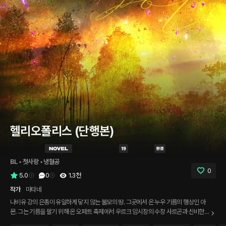
헬리오폴리스 (단행본)
BL
 • 
첫사랑
 • 
냉혈공
0
5.0
0
1.3천
작가
마타네
나비유 강의 은총이 유일하게 닿지 않는 불모의 땅. 그곳에서 온 누우 기름의 행상인 아
몬. 그는 기름을 팔기 위해 온 오페트 축제에서 우르크 암시장의 수장 사르곤과 신비한
자색 수륜의 사내 카신을 각기 조우하게 된다. 「숨이 턱 막히는 백단향과 함께 가슴에 엄