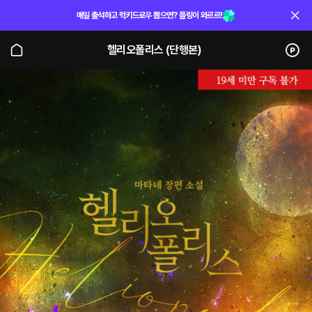
매일 출석하고 럭키드로우 뽑으면? 플링이 와르르!
헬리오폴리스 (단행본)