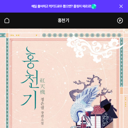
매일 출석하고 럭키드로우 뽑으면? 플링이 와르르!
홍천기