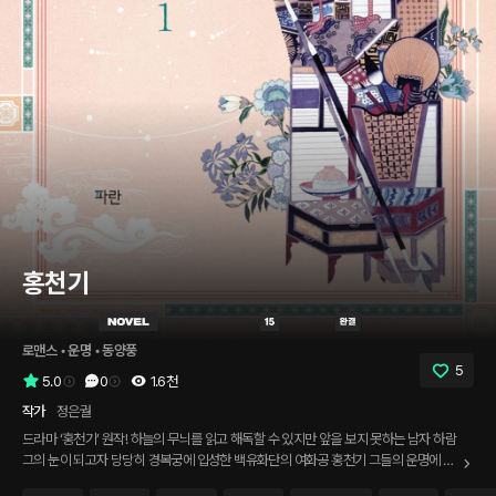
홍천기
로맨스
 • 
운명
 • 
동양풍
5
5.0
0
1.6천
작가
정은궐
드라마 ‘홍천기’ 원작! 하늘의 무늬를 읽고 해독할 수 있지만 앞을 보지 못하는 남자 하람
그의 눈이 되고자 당당히 경복궁에 입성한 백유화단의 여화공 홍천기 그들의 운명에 번
져 가는 애틋하고 몽환적인 먹선! 《홍천기》는 주인공의 이름이자 ‘붉은 하늘의 기밀(紅