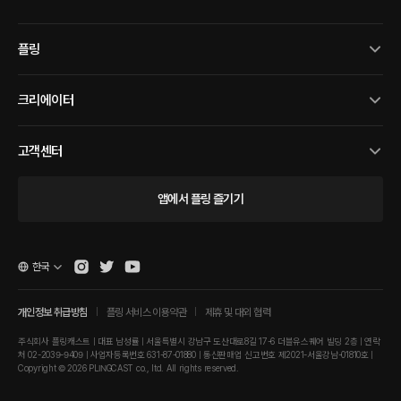
플링
크리에이터
고객센터
앱에서 플링 즐기기
한국
개인정보 취급방침
플링 서비스 이용약관
제휴 및 대외 협력
주식회사 플링캐스트 | 대표 남성률 | 서울특별시 강남구 도산대로8길 17-6 더블유스퀘어 빌딩 2층 | 연락
처 02-2039-9409 | 사업자등록번호 631-87-01880 | 통신판매업 신고번호 제2021-서울강남-01810호 |
Copyright © 2026 PLINGCAST co., ltd. All rights reserved.