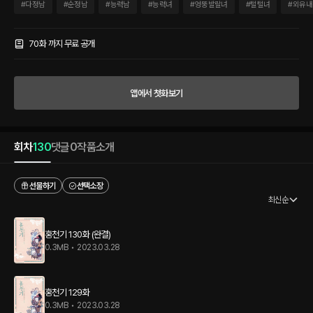
天機)’이라는 뜻을 담고 있다. 조선 초, 백유화단의 천방지축 열정의 여화공 홍천기(洪
#
다정남
#
순정남
#
능력남
#
능력녀
#
엉뚱발랄녀
#
털털녀
#
외유내
天起)는 동짓날 밤, 하늘에서 떨어진 남자를 줍게 된다. 이 세상 사람이 아닌 듯 고운 외
모에 기분 좋은 향내가 나는 남자를 보며 어머니의 말을 떠올린다. 그녀의 어머니는 시집
못 간 딸에게 배필 하나만 내려 달라고 기도를 드렸다고 했다. 홍천기는 그가 하늘이 내
70화 까지 무료 공개
려 준 자신의 남자라 믿는다. 어린 시절 기우제를 지내다 알 수 없는 사고에 휘말려 맹인
이 된 남자 하람. 온통 붉은색밖에 보이지 않는 그는 홍천기를 만난 후 자신의 눈을 둘러
싼 비밀을 알게 되는데……. 역사 로맨스소설의 전설 정은궐의 귀환!
앱에서 첫화보기
회차
130
댓글
0
작품소개
선물하기
선택소장
최신순
홍천기 130화 (완결)
0.3MB
•
2023.03.28
홍천기 129화
0.3MB
•
2023.03.28