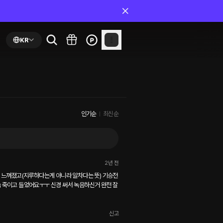
KR
인기순
최신순
2년 전
럼 느껴졌고(지루하다는게 아니라 알차다는 뜻) 기승전
 죽이고 들었어요ㅜㅜ 신경 써서 녹음하신거 완전 잘 
신고