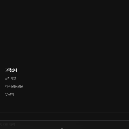
고객센터
공지사항
자주 묻는 질문
1:1문의
및 대외 협력