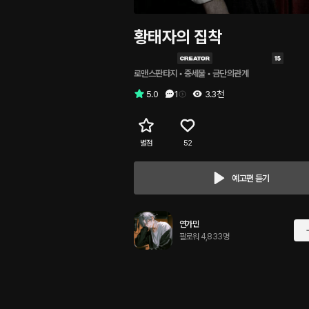
황태자의 집착
로맨스판타지
 • 
중세물
 • 
금단의관계
5.0
1
3.3천
별점
52
예고편 듣기
연가민
팔로워 4,833명