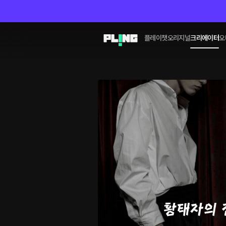
플레이챗
오리지널
크리에이터
오