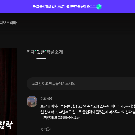
매일 출석하고 럭키드로우 뽑으면? 플링이 와르르!
디오드라마
회차
1
댓글
1
작품소개
로그인 하고 댓글을 남겨보세요
민초봉봉
로판 좋아하시는 분들 당장 소장해주세요!!! 20분이 아니라 40분처
결 완벽하고,, 후반부로 갈수록 몰입해서 들었는데 마지막까지 진짜 숨
느껴졌어요! 고생하셨어요☺️
1
1