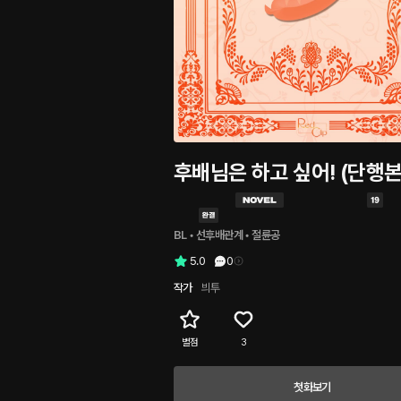
후배님은 하고 싶어! (단행본
BL
 • 
선후배관계
 • 
절륜공
5.0
0
작가
븨투
별점
3
첫화보기