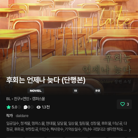
후회는 언제나 늦다 (단행본)
BL
 • 
친구>연인
 • 
캠퍼스물
3
5.0
0
1.3천
작가
daldare
일공일수, 청게물, 캠퍼스물, 현대물, 달달물, 일상물, 힐링물, 성장물, 후회물, 미남공, 다
정공, 후회공, 부잣집공, 미인수, 짝사랑수, 기억상실수, 가난수 귀찮다고 생각한 적도 있
던 시선이었다. 그런데 이상하게도 항상 따라붙던 시선이 사라지니 알 수 없는 허전함이