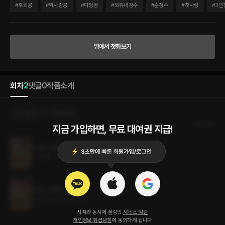
일었다. 한울은 결국 충동을 이기지 못하고 지운을 찾아 나섰다. 평생 와 볼 일 없던 가파
#
후회공
#
짝사랑공
#
다정공
#
외유내강수
#
순정수
#
첫사랑
#
3인
른 골목을 지나 허름한 문 앞에 섰다. 대문의 역할은 제대로 하는 건지 의문이 들 정도로
녹슨 문을 조심스럽게 두들겼다. 몇 분이나 지났을까. 끼이익, 하는 소리와 함께 며칠 동
안 보지 못했던 얼굴이 나타났다. 한울의 기억 속보다 훨씬 더 초췌한 안색이었다. “……
김지운.” 오랜만에 그 아이의 이름을 불렀다. 입 안에서 둥글게 굴러가는 이름이 낯설었
앱에서 첫화보기
다. “……누구세요?” 그러나 돌아오는 대답은 한울이 예상한 것과 달랐다. 항상 자신을
볼 때면 가슴이 일렁일 정도로 절박하게 바라보던 시선이 달라졌다. 몽글몽글한 솜사탕
이 떠오르는 시선이 아니었다. 한겨울에 마른 나뭇가지를 스치는 바람처럼 차갑고 건조
한 시선이었다.
회차
2
댓글
0
작품소개
선물하기
선택소장
최신순
지금 가입하면, 무료 대여권 지급!
후회는 언제나 늦다 2권 (완결)
0.8MB
•
2023.06.05
후회는 언제나 늦다 1권
0.8MB
•
2023.06.05
시작과 동시에 플링의
서비스 약관
개인정보 취급방침
에 동의하게 됩니다