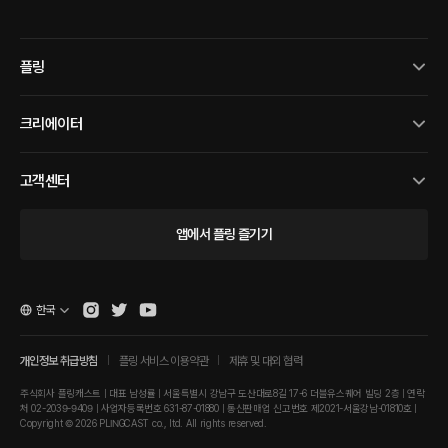
플링
크리에이터
고객센터
앱에서 플링 즐기기
한국
개인정보 취급방침
플링 서비스 이용약관
제휴 및 대외 협력
주식회사 플링캐스트 | 대표 남성률 | 서울특별시 강남구 도산대로8길 17-6 더블유스퀘어 빌딩 2층 | 연락
처 02-2039-9409 | 사업자등록번호 631-87-01880 | 통신판매업 신고번호 제2021-서울강남-01810호 |
Copyright © 2026 PLINGCAST co., ltd. All rights reserved.