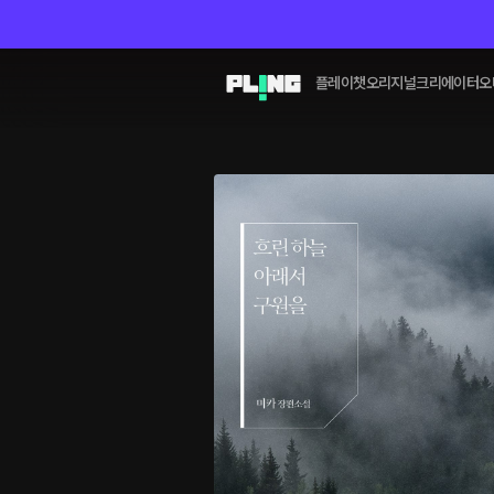
플레이챗
오리지널
크리에이터
오