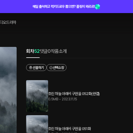
매일 출석하고 럭키드로우 뽑으면? 플링이 와르르!
디오드라마
회차
52
댓글
0
작품소개
선물하기
선택소장
흐린 하늘 아래서 구원을 052화(완결)
0.5MB
•
2023.11.15
흐린 하늘 아래서 구원을 051화