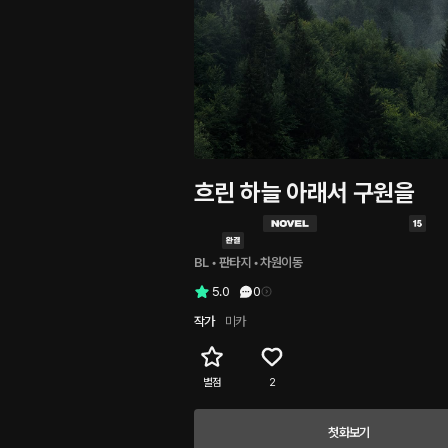
흐린 하늘 아래서 구원을
BL
 • 
판타지
 • 
차원이동
5.0
0
작가
미카
별점
2
첫화보기