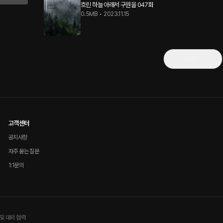
흐린 하늘 아래서 구원을 047화
0.5MB
•
2023.11.15
더보기
고객센터
공지사항
자주 묻는 질문
1:1문의
및 대외 협력