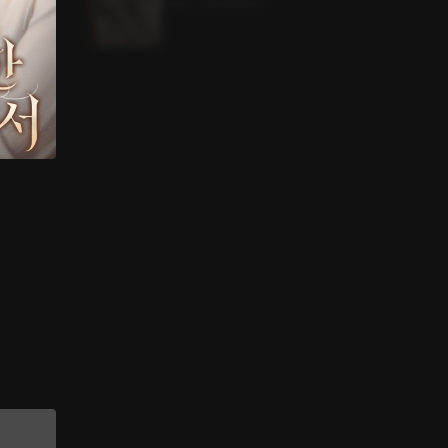
1.1MB
•
2023.08.02