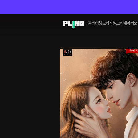
플레이챗
오리지널
크리에이터
오