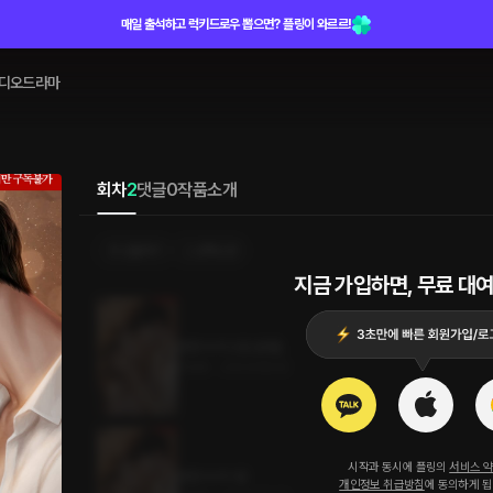
매일 출석하고 럭키드로우 뽑으면? 플링이 와르르!
디오드라마
회차
2
댓글
0
작품소개
선물하기
선택소장
지금 가입하면, 무료 대여
흔한 비서 2권 (완결)
1.1MB
•
2023.08.02
시작과 동시에 플링의
서비스 
흔한 비서 1권
개인정보 취급방침
에 동의하게 