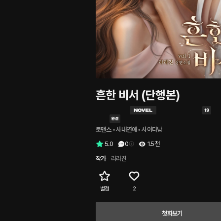
흔한 비서 (단행본)
로맨스
 • 
사내연애
 • 
사이다남
5.0
0
1.5천
작가
라라진
별점
2
첫화보기