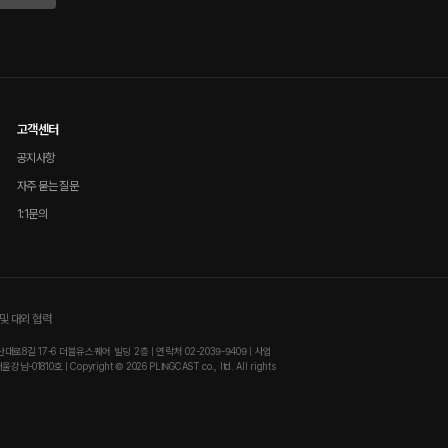
고객센터
공지사항
자주 묻는 질문
1:1문의
및 대외 협력
8길 17-6 더블유스퀘어 빌딩 2층 | 연락처 02-2039-9409 | 사업
810호 | Copyright © 2026 PLINGCAST co., ltd. All rights