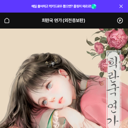
매일 출석하고 럭키드로우 뽑으면? 플링이 와르르!
희란국 연가 (외전증보판)