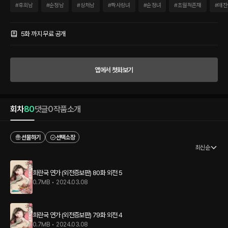
내던 그녀는 어느 날, 영웅 자현과 혼례를 치르게 된다. 희란국의 왕 가륜은 전쟁에서 혁
#
후회남
#
순정남
#
상처남
#
짝사랑녀
#
순정녀
#
초월적존재
#
애잔
혁한 공을 세워 오면 자신의 귀애하는 딸 가란 공주를 내어 주겠다는 약속을 저버리고 자
현을 천덕꾸러기 신세인 소루와 결혼시킨다. 그에 화풀이하듯 아내를 괄대하는 자현. 하
지만 그의 냉대에도 불구하고 소루는 남편을 사모하게 되고, 한편, 도성에는 가슴이 뚫린
5화 까지 무료 공개
채 죽은 참혹한 시체가 연이어 발견되는데…….
앱에서 첫화보기
회차
80
댓글
0
작품소개
선물하기
선택소장
최신순
희란국 연가 (외전증보판) 80화 외전 5
0.7MB
•
2024.03.08
희란국 연가 (외전증보판) 79화 외전 4
0.7MB
•
2024.03.08