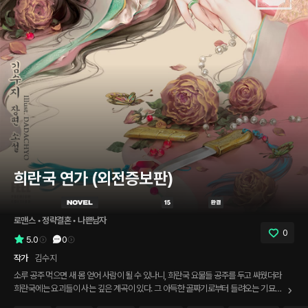
희란국 연가 (외전증보판)
로맨스
 • 
정략결혼
 • 
나쁜남자
0
5.0
0
작가
김수지
소루 공주 먹으면 새 몸 얻어 사람이 될 수 있나니, 희란국 요물들 공주를 두고 싸웠더라
희란국에는 요괴들이 사는 깊은 계곡이 있다. 그 아득한 골짜기로부터 들려오는 기묘한
노랫말의 주인공, 소루 공주. 기이하고 불길한 태생으로 왕실 사당에 유폐된 채 홀로 지