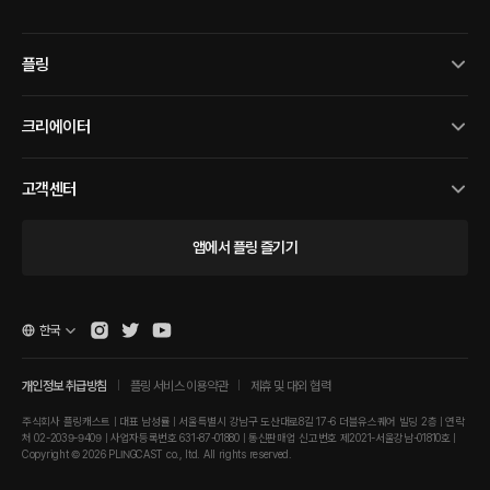
플링
크리에이터
고객센터
앱에서 플링 즐기기
한국
개인정보 취급방침
플링 서비스 이용약관
제휴 및 대외 협력
주식회사 플링캐스트 | 대표 남성률 | 서울특별시 강남구 도산대로8길 17-6 더블유스퀘어 빌딩 2층 | 연락
처 02-2039-9409 | 사업자등록번호 631-87-01880 | 통신판매업 신고번호 제2021-서울강남-01810호 |
Copyright © 2026 PLINGCAST co., ltd. All rights reserved.