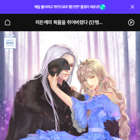
매일 출석하고 럭키드로우 뽑으면? 플링이 와르르!
히든캐의 목줄을 쥐어버렸다 (단행본)