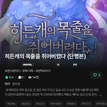
히든캐의 목줄을 쥐어버렸다 (단행본)
로맨스판타지
 • 
왕족/귀족
 • 
로맨틱코미디
3
5.0
0
1.4천
작가
권희새
-장래희망은 딱히 없고요, 돈 많은 백수가 되고 싶습니다. 미소년 연애 시뮬레이션, 태양
의 궁전에 설정하나 없는 흐릿한 엑스트라로 빙의했다. 목표도 재미도 없는 인생. 돈지랄
이라도 해보자 싶어, 히든 캐릭터인 북부대공 ‘솔라드 아르텐시아’를 공략하기로 마음먹
었다. “대공님, 혹시 신부 구인 안 하세요?” “……내가, 안 싫어? 무섭지 않아?” 그런데,
#
능력남
#
순진남
#
조신남
#
사이다녀
#
엉뚱녀
#
직진녀
#
여주중심