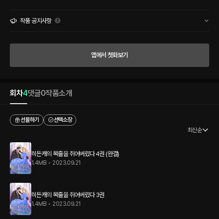
개싸가지 중2병 개복치인줄 알았던 북부대공님이…… 생각보다 무진장 귀엽잖아? “대
공님, 우리는 이제 거래를 하는 거예요.” “그래.” “그러니까 말투도 바꾸세요. 건방지게
부인에게 반말이라니.” “이렇게 하면 됩니까?” ~대충 돈 보고 결혼했다가 얼떨결에 눈
작품 공지사항
맞아서 뚝딱뚝딱 연애까지 하는 이야기~ “명령이니까, 나를 사랑해…….” “……당신이,
그저 저의 구원입니다. 셀리.”
앱에서 첫화보기
회차
4
댓글
0
작품소개
선물하기
선택소장
최신순
히든캐의 목줄을 쥐어버렸다 4권 (완결)
1.4MB
•
2023.09.21
히든캐의 목줄을 쥐어버렸다 3권
1.4MB
•
2023.09.21