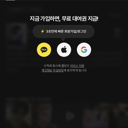
선물하기
카트담기
최신순
지금 가입하면, 무료 대여권 지급!
1607호
18플링
22분
•
2022.11.03
대사 미리보기
한동안 제대로 된 파트너를 찾지 못해 관계를 가지지 못했던 은찬은 욕구불만이다. 적당한
사람을 찾던 중 그의 눈에 들어온 건 서진. 첫눈에 서로가 맘에 든 두 사람은 만남을 약속하
고 장소를 정한다. 약간의 기대감으로 먼저 와서 기다리던 은찬. 그의 앞에 드디어 서진이
시작과 동시에 플링의
서비스 약관
등장한다.
개인정보 취급방침
에 동의하게 됩니다
로맨스 작품을 만나보세요!