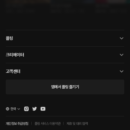
우드 러브 무드
우리 같이 씻을까
호우주의보
로맨스 • 동료 • ASMR
롤플레잉 • 연인사이 • 샤워
롤플레잉 • 건물주 • 장마
플링
크리에이터
고객센터
앱에서 플링 즐기기
한국
개인정보 취급방침
플링 서비스 이용약관
제휴 및 대외 협력