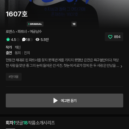
1607호
로맨스
 • 
파트너
 • 
여공남수
894
4.5
18
5.5만
작가
채린
출연
동희
진희
한동안 제대로 된 파트너를 찾지 못해 관계를 가지지 못했던 은찬은 욕구불만이다. 적당
한 사람을 찾던 중 그의 눈에 들어온 건 서진. 첫눈에 서로가 맘에 든 두 사람은 만남을 약
속하고 장소를 정한다. 약간의 기대감으로 먼저 와서 기다리던 은찬. 그의 앞에 드디어
서진이 등장한다.
#
현대물
예고편 듣기
회차
1
댓글
18
작품소개
시리즈