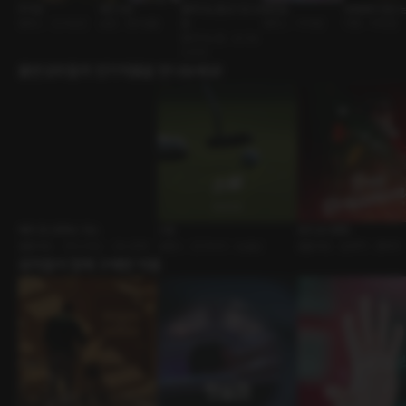
주가온
에드리안
플레이노벨 오디오 모
얼친놈
유럽에서 만난 
캠퍼스 • 친구남친
로판 • 정략결혼
음
캠퍼스 • 역하렘
여행 • 역하렘
플레이노벨 • 오디오
드라마
출연성우들의 인기작품을 만나보세요!
메리 코스프레스 마스
스윙
트리 오너먼트
롤플레잉 • 크리스마스 • 코스프레
로맨스 • 친구사이 • 능글남
롤플레잉 • 운명적 • 판타지
유저들이 함께 구매한 작품