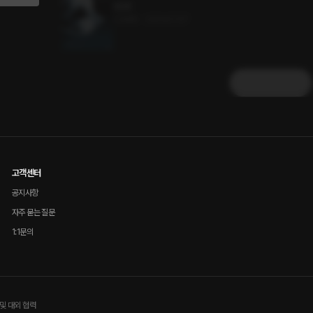
95화
0.4MB
•
2023.07.07
더보기
고객센터
공지사항
자주 묻는 질문
1:1문의
및 대외 협력