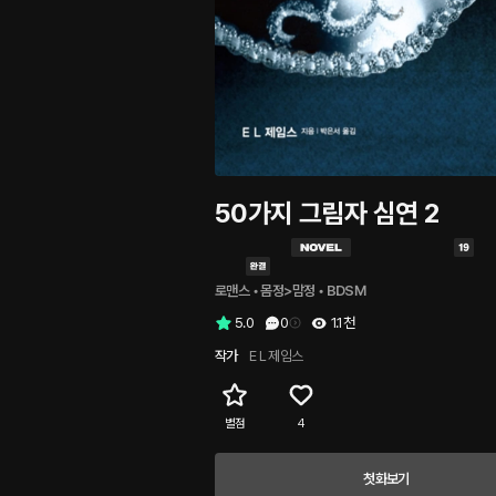
50가지 그림자 심연 2
로맨스
 • 
몸정>맘정
 • 
BDSM
5.0
0
1.1천
작가
E L 제임스
별점
4
첫화보기