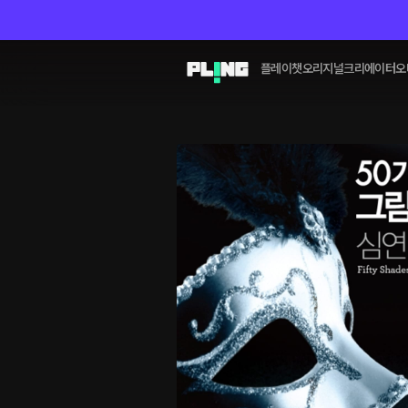
플레이챗
오리지널
크리에이터
오