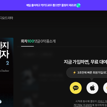
매일 출석하고 럭키드로우 뽑으면? 플링이 와르르!
디오드라마
회차
100
댓글
0
작품소개
선물하기
선택소장
지금 가입하면, 무료 대여
100화 (2부 2권 완결)
0.4MB
•
2023.07.07
시작과 동시에 플링의
서비스 
99화
개인정보 취급방침
에 동의하게 