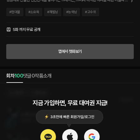
눌 준비가 되어 있지 않다. 끊임없이 부딪히지만 상대를 이해하려 노력하면서 둘은 서로
를 치유하고 닮아간다. 하지만 사랑이 완성되는 순간, 아나와 그레이가 가장 두려워했던
#
현대물
#
소유욕
#
재벌남
#
능력남
#
고수위
공포가 현실이 되는데…
5화 까지 무료 공개
앱에서 첫화보기
회차
100
댓글
0
작품소개
선물하기
선택소장
최신순
지금 가입하면, 무료 대여권 지급!
100화 (3부 2권 완결)
0.3MB
•
2023.07.07