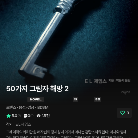
50가지 그림자 해방 2
로맨스
 • 
몸정>맘정
 • 
BDSM
3
5.0
0
1.5천
작가
E L 제임스
그레이와의 화려한 삶과 자신의 정체성 사이에서 아나는 혼란스러워 한다. 아나와 함께
평범하고 진솔한 인간관계를 쌓아가는 그레이는, 그러나 아직은 아나를 다른 이들과 나