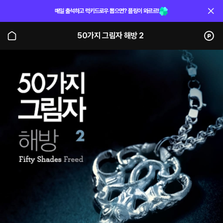
매일 출석하고 럭키드로우 뽑으면? 플링이 와르르!
50가지 그림자 해방 2