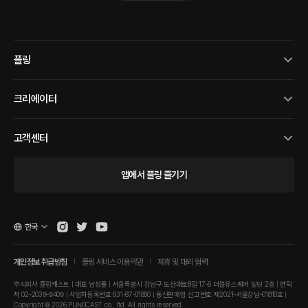
플링
크리에이터
고객센터
앱에서 플링 즐기기
한국
개인정보 취급방침
플링 서비스 이용약관
제휴 및 대외 협력
주식회사 플링캐스트 | 대표 남성률 | 서울특별시 강남구 도산대로8길 17-6 더블유스퀘어 빌딩 2층 | 연락
처 02-2039-9409 | 사업자등록번호 631-87-01880 | 통신판매업 신고번호 제2021-서울강남-01810호 |
Copyright © 2026 PLINGCAST co., ltd. All rights reserved.