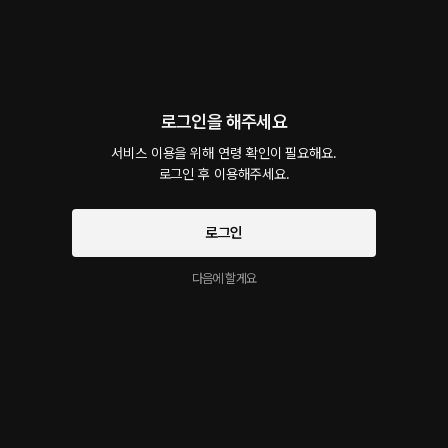
하얀아침 백조
3달 전
연기력 분위기 최고예요~
동네 양저씨한테 말린 당구장 알바생
1
답글
신고
로그인을 해주세요
뚱햄찌
3달 전
서비스 이용을 위해 연령 확인이 필요해요.

어웅~알바생분~환청이 들릴것 같아영 😱👍🤣
로그인 후 이용해주세요.
PC방에서 다시 만난 알바생과 양저씨
1
1
신고
로그인
리유유
3달 전
다음에 할게요
양저씨의 컴백!!!
PC방에서 다시 만난 알바생과 양저씨
1
답글
신고
하얀아침 백조
3달 전
양저씨 ~~드뎌 오셨군요 ㅎㅎㅎ기다렸어요