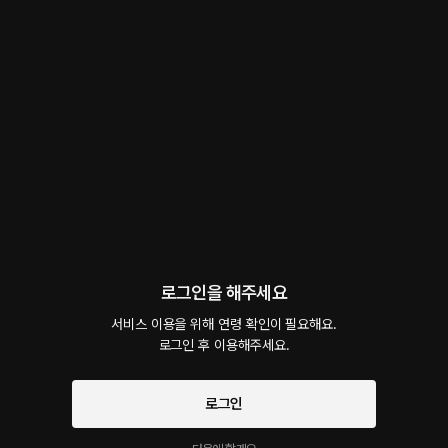
Law Breaker
롤플레잉
 • 
공수
 • 
시리즈
105
5.0
0
1.3만
미해결 사건들을 해결하기 위해 찾아온 박태현(공) 검사, 그런 그가 마음에 들지 않는 이
제훈(수) 형사는 거리를 두려고 하지만 뜻대로 되지 않고 그의 집착이 점점 심해지는데...
연가민
팔로우
팔로워 4,833명
로그인을 해주세요
서비스 이용을 위해 연령 확인이 필요해요.

로그인 후 이용해주세요.
예고편 듣기
로그인
회차
8
댓글
0
작품소개