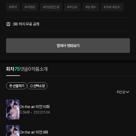
겠다는 생각에 카메라 앞에서 연기하듯 잘못을 빌었더니 오히려 흥미로운 듯 눈을 빛내
며 한 가지 제안을 해 오는 서준. “이윤재 씨. 나는 손해 보는 투자는 잘 안 합니다.” “스폰
#
계약
#
다정공
#
강공헌신공
#
무심수
#
능력수
#
외유내강수
서라도 하시겠다는 말인가요?” “스폰 좀 받으면 죽습니까? 막말로 내가 이윤재 씨한테
한번 대 달라는 것도 아닌데.” 스폰 관계라는 건 결국 금전적인 지원에 육체적 대가가 따
르는 그렇고 그런 거래 아닌가? 곧 죽어도 아닌 건 아니라고 말하는 남자, 이윤재. 하지만
3화 까지 무료 공개
무명 배우로서는 홀로 감당할 수 없는 부당한 일이 그에게 닥쳐오는데…….
앱에서 첫화보기
회차
75
댓글
0
작품소개
선물하기
선택소장
최신순
On the air 외전 10화
0.5MB
•
2022.11.04
On the air 외전 9화