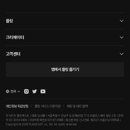
플링
크리에이터
고객센터
앱에서 플링 즐기기
한국
개인정보 취급방침
플링 서비스 이용약관
제휴 및 대외 협력
주식회사 플링캐스트 | 대표 남성률 | 서울특별시 강남구 도산대로8길 17-6 더블유스퀘어 빌딩 2층 | 연락
처 02-2039-9409 | 사업자등록번호 631-87-01880 | 통신판매업 신고번호 제2021-서울강남-01810호 |
Copyright © 2026 PLINGCAST co., ltd. All rights reserved.