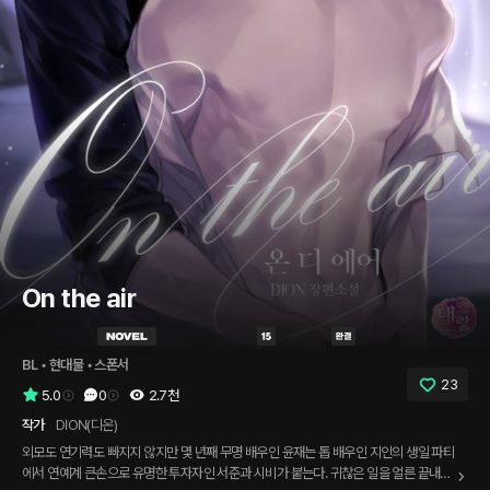
On the air
BL
 • 
현대물
 • 
스폰서
23
5.0
0
2.7천
작가
DION(디온)
외모도 연기력도 빠지지 않지만 몇 년째 무명 배우인 윤재는 톱 배우인 지인의 생일 파티
에서 연예계 큰손으로 유명한 투자자인 서준과 시비가 붙는다. 귀찮은 일을 얼른 끝내야