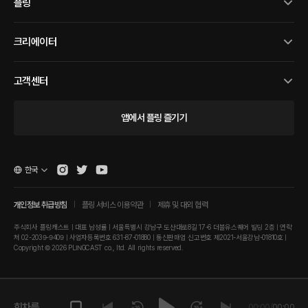
플링
크리에이터
고객센터
앱에서 플링 즐기기
한국
개인정보 취급방침
플링 서비스 이용약관
제휴 및 대외 협력
주식회사 플링캐스트 | 대표 남성률 | 서울특별시 강남구 도산대로8길 17-6 더블유스퀘어 빌딩 2층 | 연락
처 02-2039-9409 | 사업자등록번호 631-87-01880 | 통신판매업 신고번호 제2021-서울강남-01810호 |
Copyright © 2026 PLINGCAST co., ltd. All rights reserved.
회차를 재
00:00
/
00:00