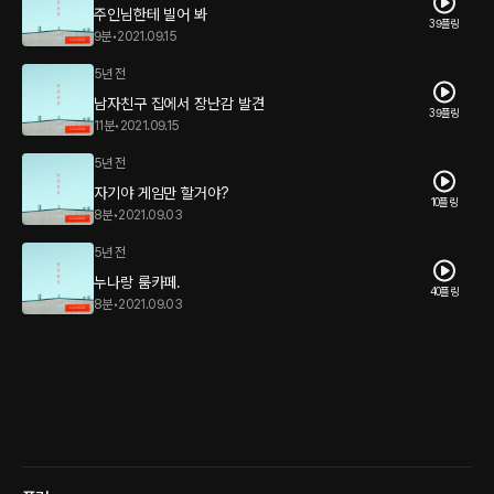
주인님한테 빌어 봐
39플링
9분
•
2021.09.15
5년 전
남자친구 집에서 장난감 발견
39플링
11분
•
2021.09.15
5년 전
자기야 게임만 할거야?
10플링
8분
•
2021.09.03
5년 전
누나랑 룸카페.
40플링
8분
•
2021.09.03