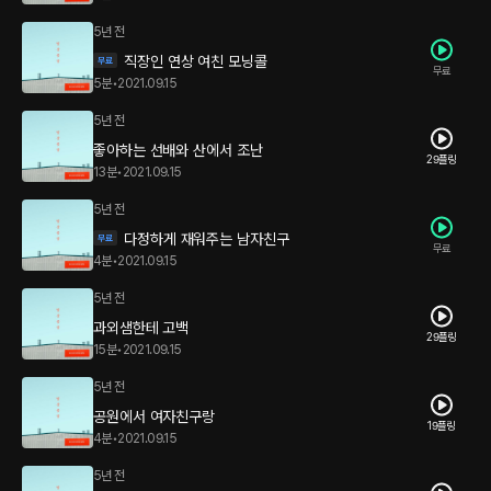
5년 전
직장인 연상 여친 모닝콜
무료
5분
•
2021.09.15
5년 전
좋아하는 선배와 산에서 조난
29플링
13분
•
2021.09.15
5년 전
다정하게 재워주는 남자친구
무료
4분
•
2021.09.15
5년 전
과외샘한테 고백
29플링
15분
•
2021.09.15
5년 전
공원에서 여자친구랑
19플링
4분
•
2021.09.15
5년 전