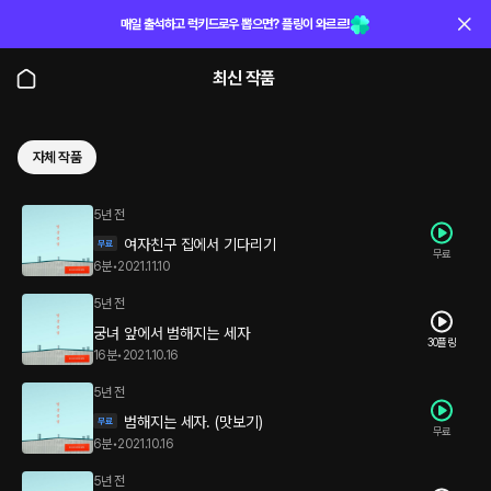
매일 출석하고 럭키드로우 뽑으면? 플링이 와르르!
최신 작품
자체 작품
5년 전
여자친구 집에서 기다리기
무료
6분
•
2021.11.10
5년 전
궁녀 앞에서 범해지는 세자
30플링
16분
•
2021.10.16
5년 전
범해지는 세자. (맛보기)
무료
6분
•
2021.10.16
5년 전