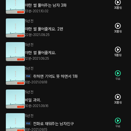
야한 썰 풀어주는 남자 3화
30플링
13분
•
2021.10.02
5년 전
야한 썰 풀어줄게요. 2편
30플링
22분
•
2021.09.25
5년 전
야한 썰 풀어줄게요.
10플링
12분
•
2021.09.25
5년 전
취하면 기억도 못 하면서 1화
무료
6분
•
2021.09.18
5년 전
비밀 과외.
30플링
10분
•
2021.09.16
5년 전
전화로 재워주는 남자친구
무료
8분
•
2021.09.15