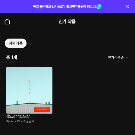
매일 출석하고 럭키드로우 뽑으면? 플링이 와르르!
인기 작품
자체 작품
총 1개
인기 작품 순
김도진의 망상공장
여+나 • 19 • 여공남수