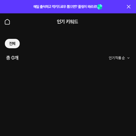
매일 출석하고 럭키드로우 뽑으면? 플링이 와르르!
인기 키워드
전체
총 0개
인기 작품 순