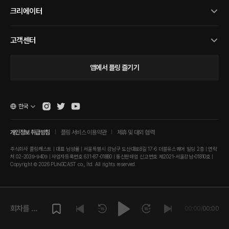
크리에이터
고객센터
앱에서 플링 즐기기
한국
개인정보 취급방침
플링 서비스 이용약관
제휴 및 대외 협력
주식회사 플링캐스트 | 대표 남성률 | 서울특별시 강남구 도산대로8길 17-6 더블유스퀘어 빌딩 2층 | 연락
처 02-2039-9409 | 사업자등록번호 631-87-01880 | 통신판매업 신고번호 제2021-서울강남-01810호 |
Copyright © 2026 PLINGCAST co., ltd. All rights reserved.
회차를 재
00:00
/
00:00
생해주세