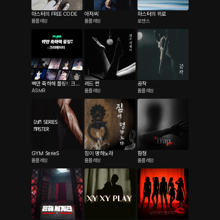
마스터의 FREE CODE
아저씨
마스터의 위로
롤플레잉
롤플레잉
로맨스
백만 축하해 플링! : 크리
레드 썬
공작
ASMR
롤플레잉
롤플레잉
에이터
GYM SerieS
짐이 명하노라
함정
롤플레잉
롤플레잉
롤플레잉