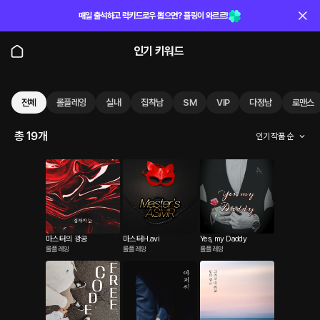
매일 출석하고 럭키드로우 뽑으면? 플링이 와르르!
인기 키워드
전체
롤플레잉
실내
집착남
SM
VIP
다정남
로맨스
총 19개
인기 작품 순
마스터의 광공
마스터H.avi
Yes, my Daddy
롤플레잉
롤플레잉
롤플레잉