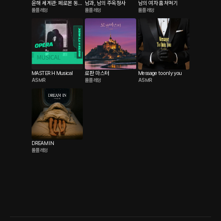
윤해 세계관: 페로몬 동기
남과, 남의 주옥정사
남의 여자 훔쳐먹기
롤플레잉
롤플레잉
롤플레잉
화
MASTER H Musical
로판 마스터
Message to only you
ASMR
롤플레잉
ASMR
DREAM IN
롤플레잉