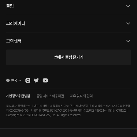
플링
크리에이터
고객센터
앱에서 플링 즐기기
한국
개인정보 취급방침
플링 서비스 이용약관
제휴 및 대외 협력
주식회사 플링캐스트 | 대표 남성률 | 서울특별시 강남구 도산대로8길 17-6 더블유스퀘어 빌딩 2층 | 연락
처 02-2039-9409 | 사업자등록번호 631-87-01880 | 통신판매업 신고번호 제2021-서울강남-01810호 |
Copyright © 2026 PLINGCAST co., ltd. All rights reserved.