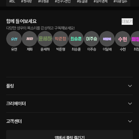
#
BL
#
첫사랑
#
다정공
#
친구>연인
#
능글공
#
삼각관계
#
다공일수
함께 들어보세요
더보기
다양한 성우의 목소리를 감상하고 구독해보세요!
유현
제화
윤세하
박준형
최승훈
이주승
이달래
수현
최
플링
크리에이터
고객센터
앱에서 플링 즐기기