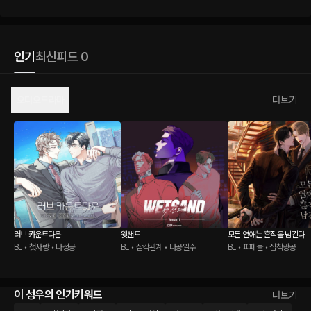
인기
최신
피드 0
오디오드라마
더보기
러브 카운트다운
웻샌드
모든 연애는 흔적을 남긴다
BL • 첫사랑 • 다정공
BL • 삼각관계 • 다공일수
BL • 피폐물 • 집착광공
이 성우의 인기키워드
더보기