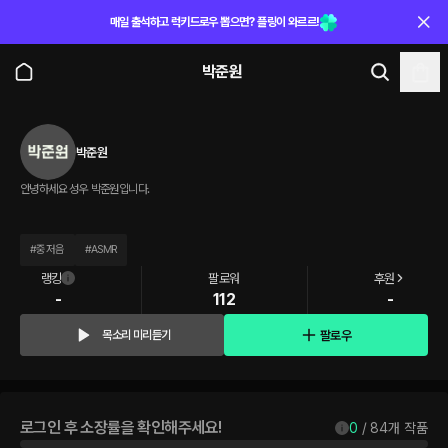
매일 출석하고 럭키드로우 뽑으면? 플링이 와르르!
박준원
박준원
안녕하세요 성우 박준원입니다.
#
중저음
#
ASMR
랭킹
팔로워
후원
-
112
-
팔로우
목소리 미리듣기
로그인 후 소장률을 확인해주세요!
0
 / 
84
개 작품