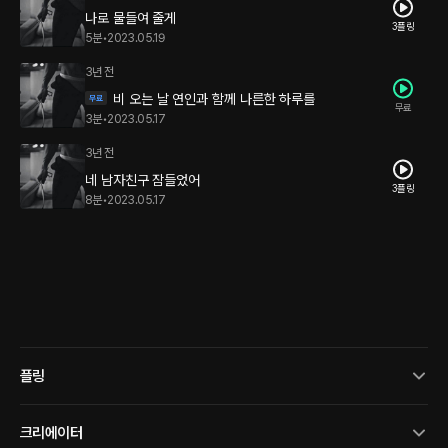
나로 물들여 줄게
3플링
5분
•
2023.05.19
3년 전
비 오는 날 연인과 함께 나른한 하루를
무료
3분
•
2023.05.17
3년 전
네 남자친구 잠들었어
3플링
8분
•
2023.05.17
플링
크리에이터