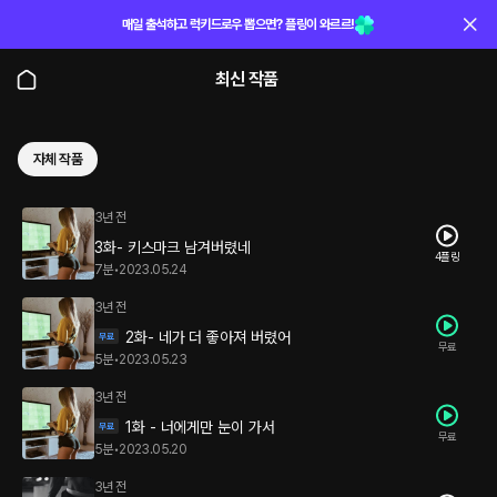
매일 출석하고 럭키드로우 뽑으면? 플링이 와르르!
최신 작품
자체 작품
3년 전
3화- 키스마크 남겨버렸네
4플링
7분
•
2023.05.24
3년 전
2화- 네가 더 좋아져 버렸어
무료
5분
•
2023.05.23
3년 전
1화 - 너에게만 눈이 가서
무료
5분
•
2023.05.20
3년 전