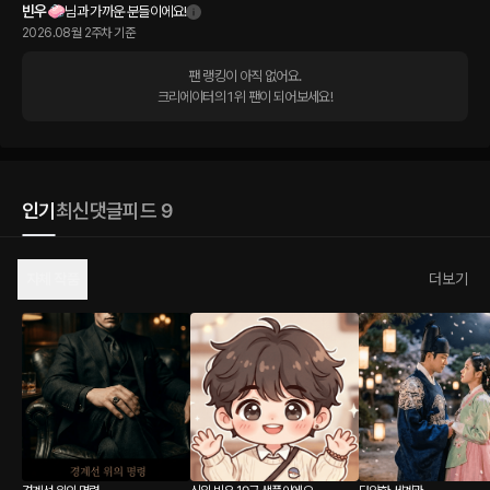
빈우🧼
님과 가까운 분들이에요!
2026.08월 2주차 기준
팬 랭킹이 아직 없어요.

크리에이터의 1위 팬이 되어보세요!
인기
최신
댓글
피드 9
자체 작품
더보기