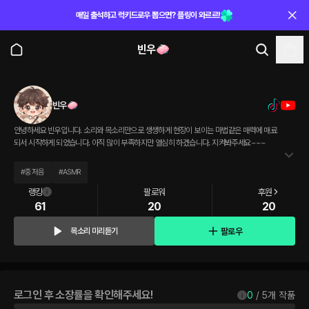
매일 출석하고 럭키드로우 뽑으면? 플링이 와르르!
빈우🧼
빈우🧼
안녕하세요 빈우입니다. 소리와 목소리만으로 생생하게 현장이 보이는 마법같은 매력에 매료
되서 시작하게 되었습니다. 아직 많이 부족하지만 열심히 하겠습니다. 지켜봐주세요~~~
#
중저음
#
ASMR
랭킹
팔로워
후원
61
20
20
팔로우
목소리 미리듣기
로그인 후 소장률을 확인해주세요!
0
 / 
5
개 작품