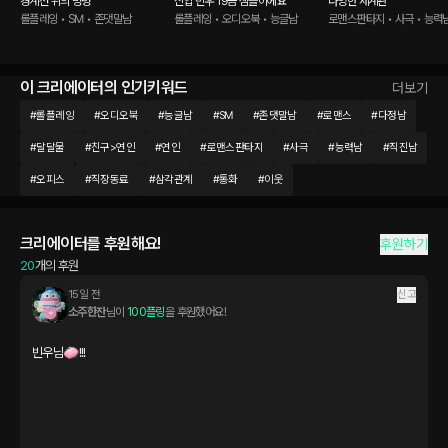
경계선 위의 명령
신입 빈우 19금 샘플이에요
다양한 세계관
롤플레잉 • SM • 존댓말남
롤플레잉 • 오디오북 • 능글남
로맨스판타지 • 사극 • 능력
이 크리에이터의 인기키워드
더보기
#
롤플레잉
#
오디오북
#
능글남
#
SM
#
존댓말남
#
로맨스
#
다정남
#
달달물
#
친구>연인
#
연인
#
로맨스판타지
#
사극
#
능력남
#
직진남
#
오피스
#
직장동료
#
삼각관계
#
통화
#
이웃
크리에이터를 후원해요!
후원하기
20
개의 후원
15일 전
신고
소주한잔
님이 
100플링
을 후원했어요!
빈우님🧼!!!
