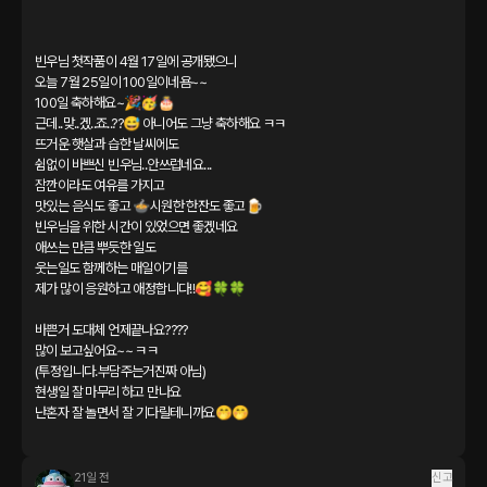
빈우님 첫작품이 4월 17일에 공개됐으니

오늘 7월 25일이 100일이네욤~~

100일 축하해요~🎉🥳🎂

근데..맞..겠..죠..??😅 아니어도 그냥 축하해요 ㅋㅋ

뜨거운 햇살과 습한 날씨에도

쉼없이 바쁘신 빈우님..안쓰럽네요...

잠깐이라도 여유를 가지고

맛있는 음식도 좋고 🍲시원한 한잔도 좋고🍺

빈우님을 위한 시간이 있었으면 좋겠네요

애쓰는 만큼 뿌듯한 일도

웃는일도 함께하는 매일이기를

제가 많이 응원하고 애정합니다!!🥰🍀🍀

바쁜거 도대체 언제끝나요????

많이 보고싶어요~~ ㅋㅋ

(투정입니다.부담주는거진짜 아님)

현생일 잘 마무리 하고 만나요

난혼자 잘 놀면서 잘 기다릴테니까요🤭🤭

21일 전
신고