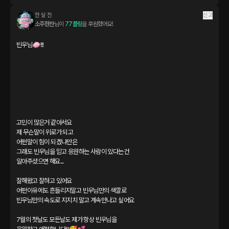
한 달 전
신고
소주한잔
님이 
77플링
을 후원했어요!
빈우님🧼!!!

고민이 많은거 같아서요

제 무슨말이 위로가 되고

어떤말이 힘이 되겠냐만은

그래도 빈우님을 믿고 응원하는 사람이 있다는건

알아주셨으면 해요...

잘해왔고 잘하고 있어요

어떤이유에도 흔들리지말고 빈우님만의 색깔로

빈우님만의 속도로 지지치 말고 계속만나고 싶어요

7월의 첫날도 모든날도 제가 항상 빈우님을
