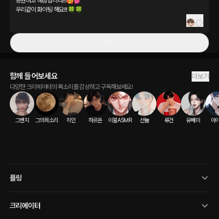
응원하고 애정합니다!!!🥰💕

우리같이 화이팅 해요!!!🍀🍀
더보기
함께 들어보세요
더보기
다양한 크리에이터의 목소리를 감상하고 구독해보세요!
그벤치
그의목소리
히인
하르온
이불ASMR
선뉼
류건
유빼미
아
플링
크리에이터