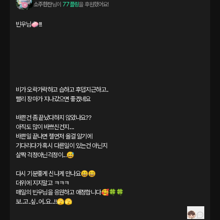
소주한잔
님이 
77플링
을 후원했어요!
빈우님🧼!!!

비가 오락가락하고 습하고 후덥지근하고..

빨리 장마가 지나갔으면 좋겠네요

바쁜건 좀 끝났다하지 않았나요??

아직도 많이 바쁘신건지....

바쁜일 끝나면 젤먼저 올걸 알기에

기다리다가 혹시 다른일이 있는건 아닌지

살짝 걱정아닌걱정이...😅

다시 기분좋게 신나게 만나요😄😄

더위에 지지말고 ㅋㅋㅋ

매일의 빈우님을 응원하고 애정합니다🥰🍀🍀

보..고..싶..어..요...!!🫣🫣