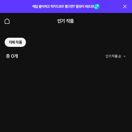
매일 출석하고 럭키드로우 뽑으면? 플링이 와르르!
인기 작품
자체 작품
총 0개
인기 작품 순