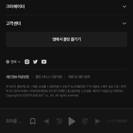
크리에이터
고객센터
앱에서 플링 즐기기
한국
개인정보 취급방침
플링 서비스 이용약관
제휴 및 대외 협력
주식회사 플링캐스트 | 대표 남성률 | 서울특별시 강남구 도산대로8길 17-6 더블유스퀘어 빌딩 2층 | 연락
처 02-2039-9409 | 사업자등록번호 631-87-01880 | 통신판매업 신고번호 제2021-서울강남-01810호 |
Copyright © 2026 PLINGCAST co., ltd. All rights reserved.
회차를 재
00:00
/
00:00
생해주세