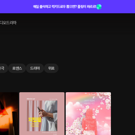
매일 출석하고 럭키드로우 뽑으면? 플링이 와르르!
디오드라마
사극
로맨스
드라마
위로