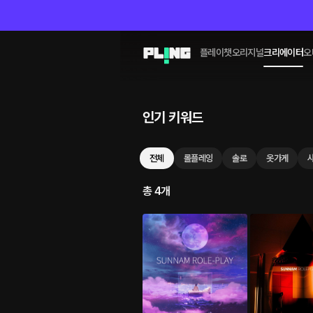
플레이챗
오리지널
크리에이터
오
인기 키워드
전체
롤플레잉
솔로
옷가게
총 4개