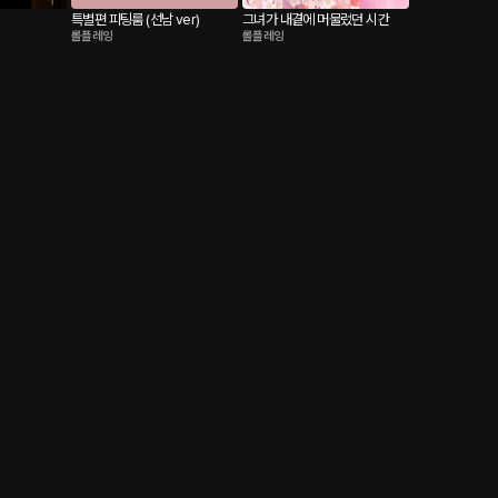
특별편 피팅룸 (선남 ver)
그녀가 내곁에 머물렀던 시간
롤플레잉
롤플레잉