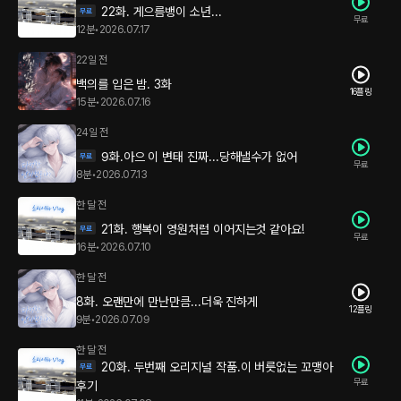
22화. 게으름뱅이 소년...
무료
12분
•
2026.07.17
22일 전
백의를 입은 밤. 3화
16플링
15분
•
2026.07.16
24일 전
9화.아으 이 변태 진짜...당해낼수가 없어
무료
8분
•
2026.07.13
한 달 전
21화. 행복이 영원처럼 이어지는것 같아요!
무료
16분
•
2026.07.10
한 달 전
8화. 오랜만에 만난만큼...더욱 진하게
12플링
9분
•
2026.07.09
한 달 전
20화. 두번째 오리지널 작품.이 버릇없는 꼬맹아
무료
후기