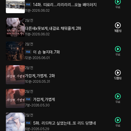
14화. 띠로리...리리리리...오늘 왜이러지
무료
11분
•
2026.06.02
2달 전
다른새x못보게,내걸로 채워줄게.2화
16플링
11분
•
2026.06.02
2달 전
이 손 놓지마.7화
무료
12분
•
2026.06.01
2달 전
가깝게,가볍게. 2화
12플링
10분
•
2026.05.31
2달 전
가깝게,가볍게
무료
7분
•
2026.05.30
2달 전
5화. 리드하고 싶었는데..또 리드 당했네
무료
6분
•
2026.05.29