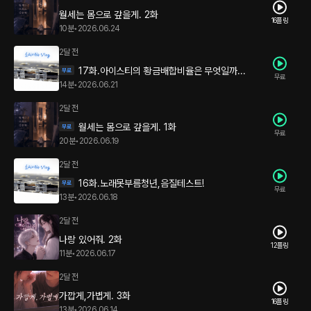
월세는 몸으로 갚을게. 2화
16플링
10분
•
2026.06.24
2달 전
17화.아이스티의 황금배합비율은 무엇일까...
무료
14분
•
2026.06.21
2달 전
월세는 몸으로 갚을게. 1화
무료
20분
•
2026.06.19
2달 전
16화.노래못부름청년,음질테스트!
무료
13분
•
2026.06.18
2달 전
나랑 있어줘. 2화
12플링
11분
•
2026.06.17
2달 전
가깝게,가볍게. 3화
16플링
13분
•
2026.06.14