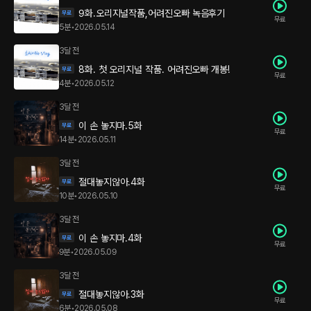
9화.오리지널작품,어려진오빠 녹음후기
무료
5분
•
2026.05.14
3달 전
8화. 첫 오리지널 작품. 어려진오빠 개봉!
무료
4분
•
2026.05.12
3달 전
이 손 놓지마.5화
무료
14분
•
2026.05.11
3달 전
절대놓지않아.4화
무료
10분
•
2026.05.10
3달 전
이 손 놓지마.4화
무료
9분
•
2026.05.09
3달 전
절대놓지않아.3화
무료
6분
•
2026.05.08