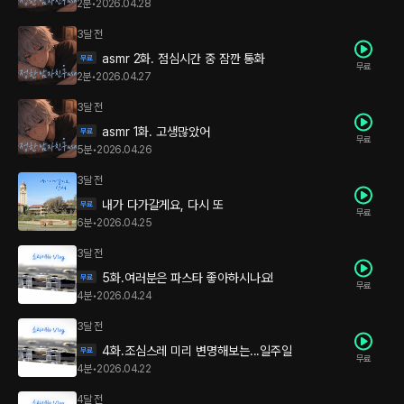
2분
•
2026.04.28
3달 전
asmr 2화. 점심시간 중 잠깐 통화
무료
2분
•
2026.04.27
3달 전
asmr 1화. 고생많았어
무료
5분
•
2026.04.26
3달 전
내가 다가갈게요, 다시 또
무료
6분
•
2026.04.25
3달 전
5화.여러분은 파스타 좋아하시나요!
무료
4분
•
2026.04.24
3달 전
4화.조심스레 미리 변명해보는...일주일
무료
4분
•
2026.04.22
4달 전