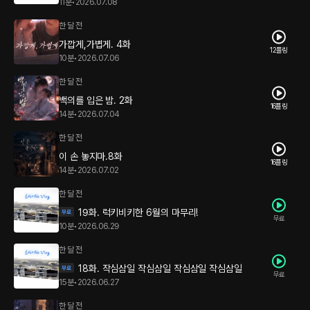
11분
•
2026.07.08
한 달 전
가깝게,가볍게. 4화
12플링
10분
•
2026.07.06
한 달 전
백의를 입은 밤. 2화
16플링
14분
•
2026.07.04
한 달 전
이 손 놓지마.8화
16플링
14분
•
2026.07.02
한 달 전
19화. 럭키비키한 6월의 마무리!
무료
10분
•
2026.06.29
한 달 전
18화. 작심삼일 작심삼일 작심삼일 작심삼일
무료
15분
•
2026.06.27
한 달 전