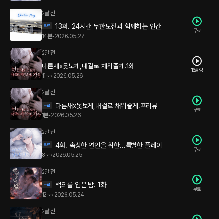
2달 전
13화. 24시간 무한도전과 함께하는 인간
무료
14분
•
2026.05.27
2달 전
다른새x못보게,내걸로 채워줄게.1화
16플링
11분
•
2026.05.26
2달 전
다른새x못보게,내걸로 채워줄게.프리뷰
무료
1분
•
2026.05.26
2달 전
4화. 속상한 연인을 위한...특별한 플레이
무료
8분
•
2026.05.25
2달 전
백의를 입은 밤. 1화
무료
12분
•
2026.05.24
2달 전