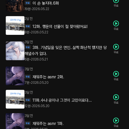
이 손 놓지마.6화
무료
19분
•
2026.05.22
2달 전
12화. 행운의 선물이 절 찾아왔어요!
무료
8분
•
2026.05.22
3달 전
3화. 기념일을 잊은 연인..살짝 화난척 했지만 당
무료
해낼수가 없다.
6분
•
2026.05.21
3달 전
재워주는 asmr 2화.
무료
7분
•
2026.05.20
3달 전
11화.수냐 공이냐 그것이 고민이로다...
무료
12분
•
2026.05.20
3달 전
재워주는 asmr 1화.
무료