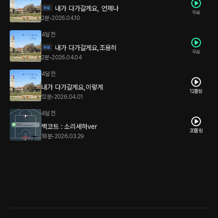
내가 다가갈게요, 언제나
무료
2분
•
2026.04.10
4달 전
내가 다가갈게요,조용히
무료
2분
•
2026.04.04
4달 전
내가 다가갈게요,이렇게
12플링
12분
•
2026.04.01
4달 전
백코트 : 소리세하ver
20플링
18분
•
2026.03.29