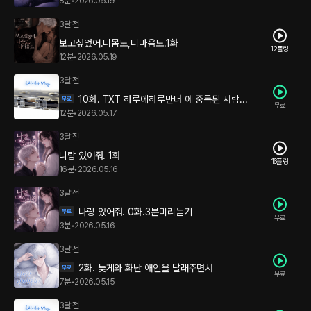
8분
•
2026.05.19
3달 전
보고싶었어.니몸도,니마음도.1화
12플링
12분
•
2026.05.19
3달 전
10화. TXT 하루에하루만더 에 중독된 사람...
무료
12분
•
2026.05.17
3달 전
나랑 있어줘. 1화
16플링
16분
•
2026.05.16
3달 전
나랑 있어줘. 0화.3분미리듣기
무료
3분
•
2026.05.16
3달 전
2화. 늦게와 화난 애인을 달래주면서
무료
7분
•
2026.05.15
3달 전