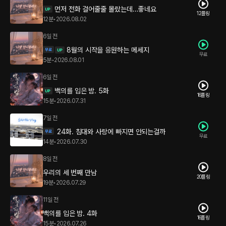
먼저 전화 걸어줄줄 몰랐는데...좋네요
12플링
12분
•
2026.08.02
6일 전
8월의 시작을 응원하는 메세지
무료
5분
•
2026.08.01
6일 전
백의를 입은 밤. 5화
16플링
15분
•
2026.07.31
7일 전
24화. 침대와 사랑에 빠지면 안되는걸까
무료
14분
•
2026.07.30
8일 전
우리의 세 번째 만남
20플링
19분
•
2026.07.29
11일 전
백의를 입은 밤. 4화
16플링
15분
•
2026.07.26