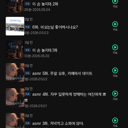
이 손 놓지마.2화
무료
26분
•
2026.05.04
3달 전
6화. 비오는날 좋아하시나요?
무료
4분
•
2026.05.03
3달 전
이 손 놓지마.1화
무료
13분
•
2026.05.02
3달 전
asmr 5화. 주말 오후, 카페에서 데이트
무료
1분
•
2026.05.02
3달 전
asmr 4화. 자꾸 일못하게 방해하는 여친에게 뽀
무료
뽀
1분
•
2026.05.01
3달 전
asmr 3화. 저녁먹고 소파에 앉아.
무료