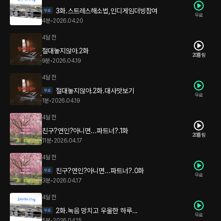
3화.스트레스해소법,인디게임더빙참여
무료
4분
•
2026.04.20
4달 전
절대놓지않아.2화
20플링
9분
•
2026.04.19
4달 전
절대놓지않아.2화.대사맛보기
무료
1분
•
2026.04.19
4달 전
친구?연인?아니면...파트너?.1화
20플링
11분
•
2026.04.17
4달 전
친구?연인?아니면...파트너?.0화
무료
3분
•
2026.04.17
4달 전
2화.녹음 망치고 우울한 하루...
무료
5분
•
2026.04.15