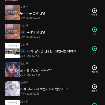
12일 전
우리의 두 번째 만남
12플링
10분
•
2026.07.25
14일 전
우리의 첫 만남
무료
10분
•
2026.07.23
17일 전
23화. 살짝은 진중한? 이런저런 이야기
무료
20분
•
2026.07.21
18일 전
널 위한 장난감 : 세하ver.
20플링
20분
•
2026.07.19
19일 전
10화. 휴가내내 먹는거밖에 안했네...?
16플링
14분
•
2026.07.18
20일 전