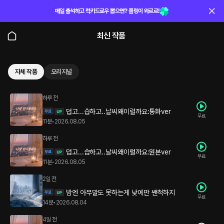
매일 출석하고 럭키드로우 뽑으면? 플링이 와르르!
최신 작품
자체 작품
오리지널
하루 전
덥고...습하고..날씨왜이럴까요:통화ver
무료
11분
•
2026.08.05
하루 전
덥고...습하고..날씨왜이럴까요:원본ver
무료
11분
•
2026.08.05
2일 전
밤엔 아무말도 못하는게 낮에만 쌘척하지
무료
14분
•
2026.08.04
4일 전