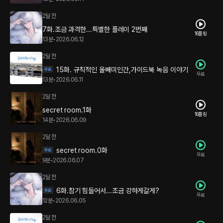
2달 전
7화.조금 과격한...특별한 플레이 2번째
16플링
13분
•
2026.06.12
2달 전
15화. 규칙적인 올빼미인간,가이드북 녹음 이야기
무료
13분
•
2026.06.11
2달 전
secret room.1화
16플링
14분
•
2026.06.09
2달 전
secret room.0화
무료
9분
•
2026.06.07
2달 전
6화.참기 힘들어서...조금 강하게갈게?
무료
12분
•
2026.06.05
2달 전