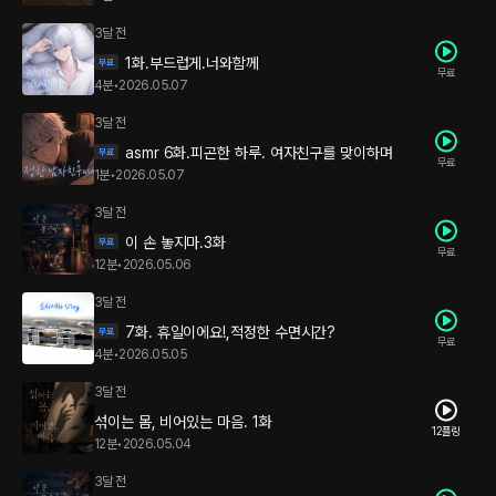
3달 전
1화.부드럽게.너와함께
무료
4분
•
2026.05.07
3달 전
asmr 6화.피곤한 하루. 여자친구를 맞이하며
무료
1분
•
2026.05.07
3달 전
이 손 놓지마.3화
무료
12분
•
2026.05.06
3달 전
7화. 휴일이에요!,적정한 수면시간?
무료
4분
•
2026.05.05
3달 전
섞이는 몸, 비어있는 마음. 1화
12플링
12분
•
2026.05.04
3달 전