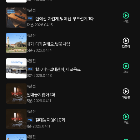
4달 전
안에선 차갑게,밖에선 부드럽게,1화
무료
12분
•
2026.04.15
4달 전
내가 다가갈게요,벚꽃처럼
12플링
5분
•
2026.04.14
4달 전
1화.아무말대잔치,제로음료
무료
6분
•
2026.04.13
4달 전
절대놓지않아.1화
16플링
5분
•
2026.04.11
4달 전
절대놓지않아.0화
무료
1분
•
2026.04.11
4달 전