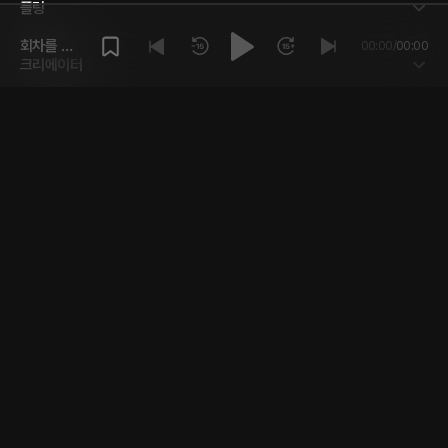
플링
회차를 재
00:00
/
00:00
크리에이터
생해주세
요.
고객센터
앱에서 플링 즐기기
한국
개인정보 취급방침
플링 서비스 이용약관
제휴 및 대외 협력
주식회사 플링캐스트 | 대표 남성률 | 서울특별시 강남구 도산대로8길 17-6 더블유스퀘어 빌딩 2층 | 연락
처 02-2039-9409 | 사업자등록번호 631-87-01880 | 통신판매업 신고번호 제2021-서울강남-01810호 |
Copyright © 2026 PLINGCAST co., ltd. All rights reserved.