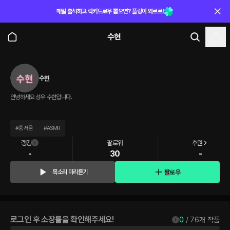
매일 출석하고 럭키드로우 뽑으면? 플링이 와르르!
수현
수현
안녕하세요 성우 수현입니다.
#
중저음
#
ASMR
랭킹
팔로워
후원
-
30
-
팔로우
목소리 미리듣기
로그인 후 소장률을 확인해주세요!
0
 / 
76
개 작품