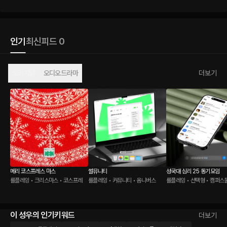
인기
최신
피드 0
오리지널
오디오드라마
더보기
메리 코스프레스 마스
썰뮤니티
성국대 심리 25 동기모임
롤플레잉 • 크리스마스 • 코스프레
롤플레잉 • 커뮤니티 • 옴니버스
롤플레잉 • 선택형 • 캠퍼스
이 성우의 인기키워드
더보기