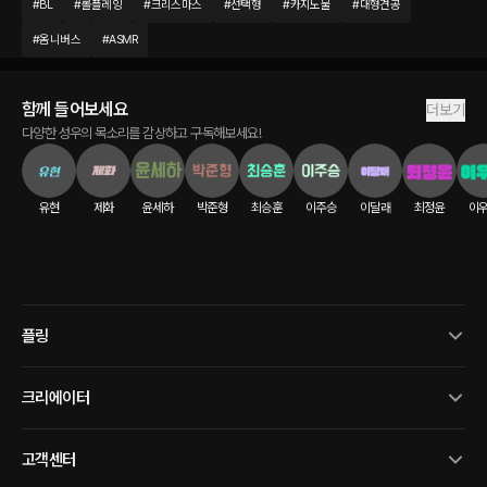
#
BL
#
롤플레잉
#
크리스마스
#
선택형
#
카지노물
#
대형견공
#
옴니버스
#
ASMR
함께 들어보세요
더보기
다양한 성우의 목소리를 감상하고 구독해보세요!
유현
제화
윤세하
박준형
최승훈
이주승
이달래
최정윤
이
플링
크리에이터
고객센터