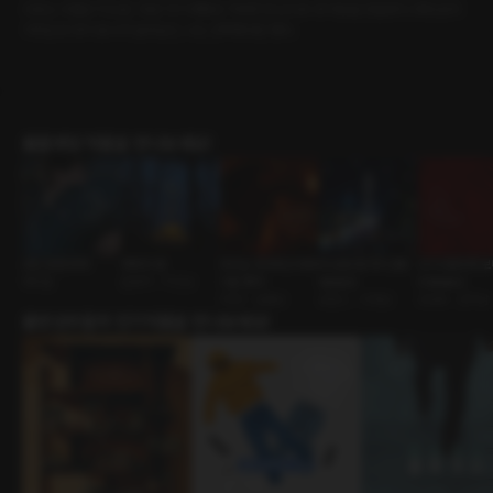
수호는 수줍은 미소로, 19년 지기 태형은 익숙한 장난으로 내 마음을 흔들었다. 화장실에
가려는데 셋이 동시에 일어났고, 나는 선택해야만 했다.
롤플레잉 작품을 만나보세요!
코인 망한 여자
차박의 밤
우리는 친구라고 부르
비 오던 밤 우리 [RE:
너 나 절대 못 보
재회물
운명적 • 직진남
기로 했다
Master]
E:Master]
FWB • 절륜남
로맨스 • 다정남
ASMR • 집착남
출연성우들의 인기작품을 만나보세요!