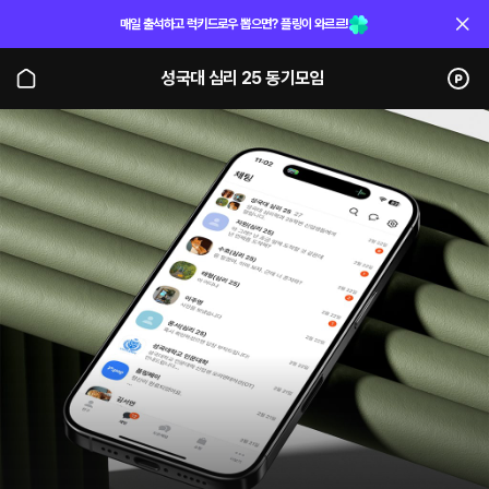
매일 출석하고 럭키드로우 뽑으면? 플링이 와르르!
성국대 심리 25 동기모임