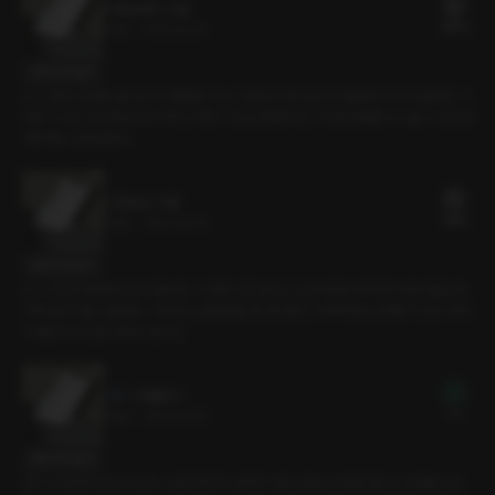
3.'동갑내기' 수호
20플링
31분
•
2025.02.22
대사 미리보기
[C.V 종우] 조용히 술 마시며 대화를 나누고 싶었다. 하지만 근처 술집엔 자리가 없었다. 그
러자 그녀는 내 자취방에서 먹자고 했다. 나는 당황했지만 그녀와 대화를 더 나눌 수 있으면
아무래도 상관없었다.
2.'연상남' 지원
19플링
29분
•
2025.02.22
대사 미리보기
[C.V 진우] 처음부터 눈에 들어온 그녀였다. 잘 보이고 싶은 마음에 여기저기 동기들을 챙
기며 분위기를 이끌었다. 그녀가 날 골라줬을 때 생각했다. 아무에게도 방해받지 않고 차에
서 둘만의 시간을 보내고 싶다고.
1.프롤로그
무료
16분
•
2025.02.22
대사 미리보기
동기 모임에서 만난 세 남자. 군대 전역 후 입학한 지원 오빠는 모두를 챙기는 친절함으로,