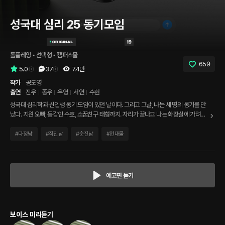
성국대 심리 25 동기모임
롤플레잉
 • 
선택형
 • 
캠퍼스물
659
5.0
37
7.4만
작가
공도영
출연
진우
종우
우영
서연
수현
성국대 심리학과 신입생 동기 모임이 있던 날이다. 그리고 그날, 나는 세 명의 동기를 만
났다. 지원 오빠, 동갑인 수호, 소꿉친구 태형까지. 자리가 끝나고 나는 화장실에 가려는
데, 세 사람이 같이 가자며 동시에 일어났다. 누구랑 같이 갈까?
#
다정남
#
직진남
#
순진남
#
현대물
예고편 듣기
보이스 미리듣기