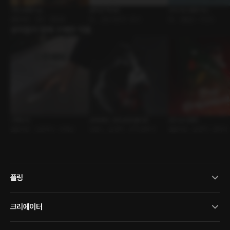
가장 보통의 날
발칙한 짝사랑
지키거나 범하거나
롤플레잉 • 연인 • 힐링물
BL • 금단의관계 • 동거
BL • 냉혈공 • 미인수
유저들이 함께 구매한 작품
수행비서
오메르타 : 로미오와 줄리엣
트리 오너먼트
롤플레잉 • 신분차이 • 유혹남
로맨스 • 운명적 • 조직/암흑가
롤플레잉 • 운명적 • 판타지
플링
크리에이터