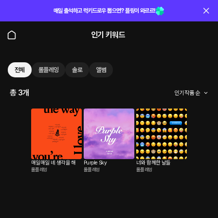
매일 출석하고 럭키드로우 뽑으면? 플링이 와르르!
인기 키워드
전체
롤플레잉
솔로
앨범
총 3개
인기 작품 순
매일매일 네 생각을 해
Purple Sky
너와 함께한 날들
롤플레잉
롤플레잉
롤플레잉