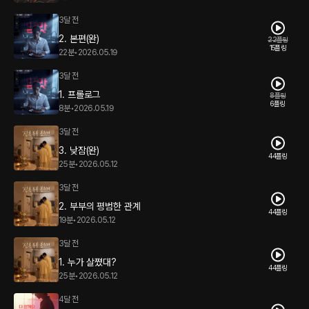
3달 전
2. 본편(완)
22플링
15플링
22분
•
2026.05.19
3달 전
1. 프롤로그
8플링
6플링
8분
•
2026.05.19
3달 전
3. 낮잠(완)
44플링
25분
•
2026.05.12
3달 전
2. 부부의 평범한 관계
44플링
19분
•
2026.05.12
3달 전
1. 누가 살쪘대?
44플링
25분
•
2026.05.12
4달 전