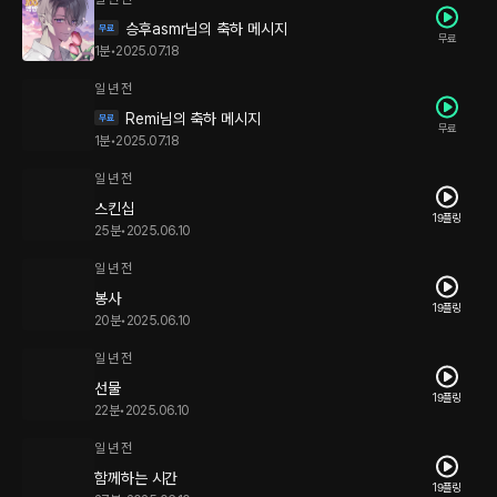
승후asmr님의 축하 메시지
무료
1분
•
2025.07.18
일 년 전
Remi님의 축하 메시지
무료
1분
•
2025.07.18
일 년 전
스킨십
19플링
25분
•
2025.06.10
일 년 전
봉사
19플링
20분
•
2025.06.10
일 년 전
선물
19플링
22분
•
2025.06.10
일 년 전
함께하는 시간
19플링