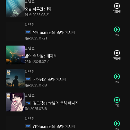
일 년 전
오늘 하루만 : 1화
12플링
14분
•
2025.08.21
일 년 전
유빈asmr님의 축하 메시지
무료
1분
•
2025.07.21
일 년 전
별의 속삭임 : 게자리
18플링
23분
•
2025.07.19
일 년 전
시현님의 축하 메시지
무료
1분
•
2025.07.18
일 년 전
김모닥asmr님의 축하 메시지
무료
1분
•
2025.07.18
일 년 전
강현asmr님의 축하 메시지
무료