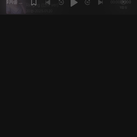
회차를 재
00:00
/
00:00
Ringing (얀tv ver)
18플링
생해주세
20분
•
2025.01.20
요.
2년 전
파트너 챌린저
19플링
30분
•
2024.12.31
3년 전
16. ISTJ
16플링
19분
•
2023.06.29
3년 전
15. ESTJ
18플링
24분
•
2023.06.29
3년 전
14. ISFJ
16플링
19분
•
2023.06.29
3년 전
13. ESFJ
16플링
19분
•
2023.06.29