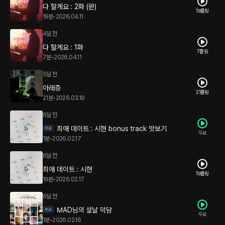
다 할게요 : 2화 (완)
19플링
19분
•
2026.04.11
4달 전
다 할게요 : 1화
7플링
7분
•
2026.04.11
5달 전
아래층
21플링
21분
•
2026.03.19
6달 전
최애 데이트 : 시현 bonus track 맛보기
무료
1분
•
2026.02.17
6달 전
최애 데이트 : 시현
19플링
19분
•
2026.02.17
6달 전
MAD님의 설날 덕담
무료
1분
•
2026.02.16