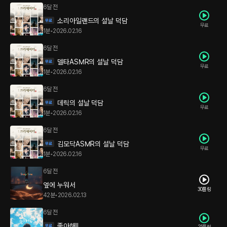
6달 전
소리아일랜드의 설날 덕담
무료
1분
•
2026.02.16
6달 전
델타ASMR의 설날 덕담
무료
1분
•
2026.02.16
6달 전
데릭의 설날 덕담
무료
1분
•
2026.02.16
6달 전
김모닥ASMR의 설날 덕담
무료
1분
•
2026.02.16
6달 전
옆에 누워서
30플링
42분
•
2026.02.13
6달 전
좋아해!!
21플링