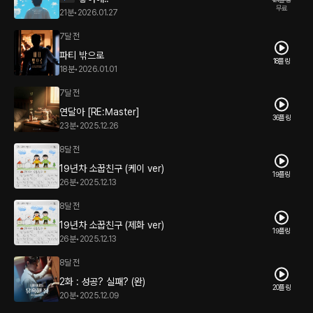
무료
21분
•
2026.01.27
7달 전
파티 밖으로
18플링
18분
•
2026.01.01
7달 전
연달아 [RE:Master]
36플링
23분
•
2025.12.26
8달 전
19년차 소꿉친구 (케이 ver)
19플링
26분
•
2025.12.13
8달 전
19년차 소꿉친구 (제화 ver)
19플링
26분
•
2025.12.13
8달 전
2화 : 성공? 실패? (완)
20플링
20분
•
2025.12.09