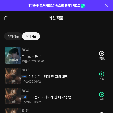
매일 출석하고 럭키드로우 뽑으면? 플링이 와르르!
최신 작품
자체 작품
오리지널
2달 전
울어도 되는 날
26플링
26분
•
2026.06.20
2달 전
미리듣기 - 입대 전 그의 고백
무료
1분
•
2026.06.12
2달 전
미리듣기 - 떠나기 전 마지막 밤
무료
1분
•
2026.06.12
2달 전