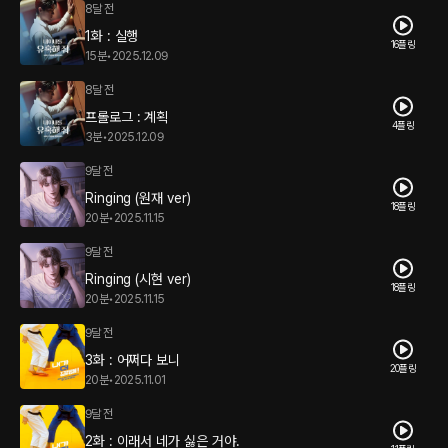
8달 전
1화 : 실행
16플링
15분
•
2025.12.09
8달 전
프롤로그 : 계획
4플링
3분
•
2025.12.09
9달 전
Ringing (원재 ver)
18플링
20분
•
2025.11.15
9달 전
Ringing (시현 ver)
18플링
20분
•
2025.11.15
9달 전
3화 : 어쩌다 보니
20플링
20분
•
2025.11.01
9달 전
2화 : 이래서 네가 싫은 거야.