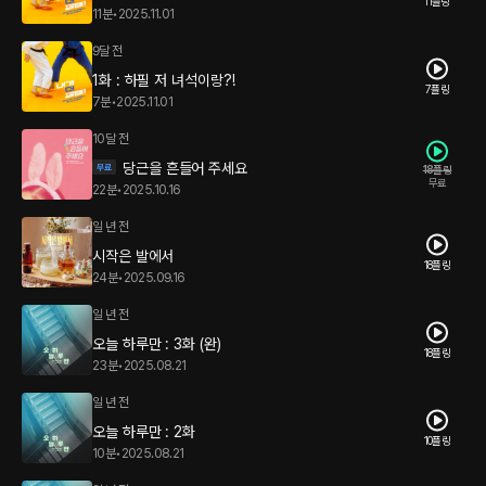
11플링
11분
•
2025.11.01
9달 전
1화 : 하필 저 녀석이랑?!
7플링
7분
•
2025.11.01
10달 전
당근을 흔들어 주세요
18플링
무료
22분
•
2025.10.16
일 년 전
시작은 발에서
18플링
24분
•
2025.09.16
일 년 전
오늘 하루만 : 3화 (완)
18플링
23분
•
2025.08.21
일 년 전
오늘 하루만 : 2화
10플링
10분
•
2025.08.21