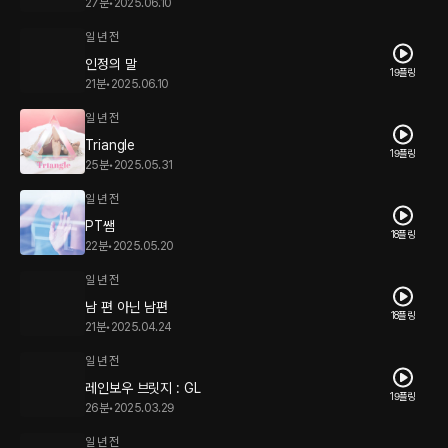
27분
•
2025.06.10
일 년 전
인정의 말
19플링
21분
•
2025.06.10
일 년 전
Triangle
19플링
25분
•
2025.05.31
일 년 전
PT쌤
18플링
22분
•
2025.05.20
일 년 전
남 편 아닌 남편
18플링
21분
•
2025.04.24
일 년 전
레인보우 브릿지 : GL
19플링
26분
•
2025.03.29
일 년 전