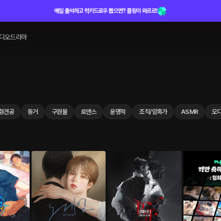
매일 출석하고 럭키드로우 뽑으면? 플링이 와르르!
디오드라마
형견공
동거
구원물
로맨스
운명적
조직/암흑가
ASMR
오