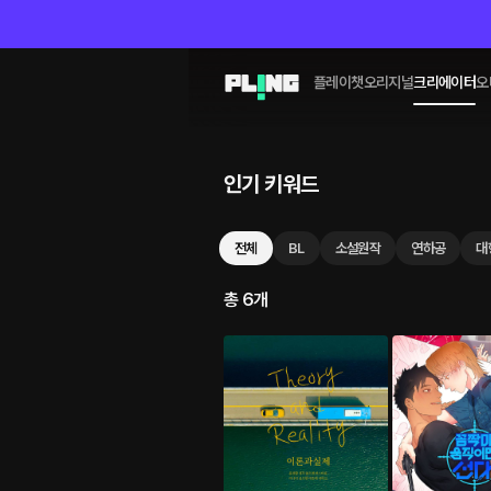
플레이챗
오리지널
크리에이터
오
인기 키워드
전체
BL
소설원작
연하공
대
총 6개