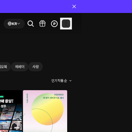
KR
디오북
에세이
사랑
인기 작품 순