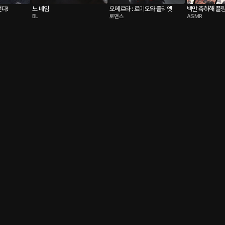
선다!
노 네임
오메르타 : 로미오와 줄리엣
백만 축하해 플링!
BL
로맨스
ASMR