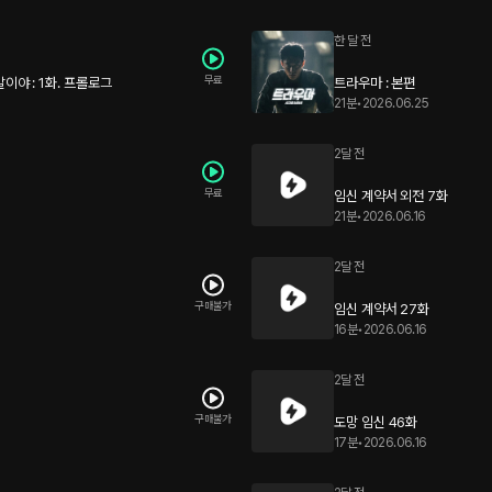
한 달 전
무료
이야 : 1화. 프롤로그
트라우마 : 본편
21분
•
2026.06.25
2달 전
무료
임신 계약서 외전 7화
21분
•
2026.06.16
2달 전
구매불가
임신 계약서 27화
16분
•
2026.06.16
2달 전
구매불가
도망 임신 46화
17분
•
2026.06.16