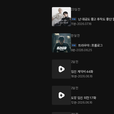
23일 전
난 대공도 좋고 후작도 좋단 말
11분
•
2026.07.16
한 달 전
트라우마 : 프롤로그
9분
•
2026.06.25
2달 전
임신 계약서 44화
18분
•
2026.06.16
2달 전
도망 임신 외전 17화
12분
•
2026.06.16