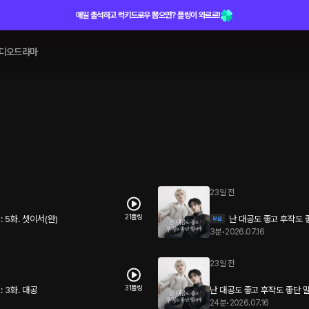
매일 출석하고 럭키드로우 뽑으면? 플링이 와르르!
디오드라마
23일 전
21플링
 5화. 셋이서(완)
난 대공도 좋고 후작도 좋
3분
•
2026.07.16
23일 전
31플링
 3화. 대공
난 대공도 좋고 후작도 좋단 말이
24분
•
2026.07.16