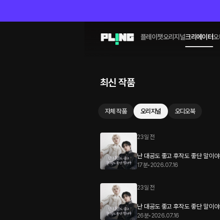
플레이챗
오리지널
크리에이터
오
최신 작품
자체 작품
오리지널
오디오북
23일 전
난 대공도 좋고 후작도 좋단 말이야 :
17분
•
2026.07.16
23일 전
난 대공도 좋고 후작도 좋단 말이야 :
26분
•
2026.07.16