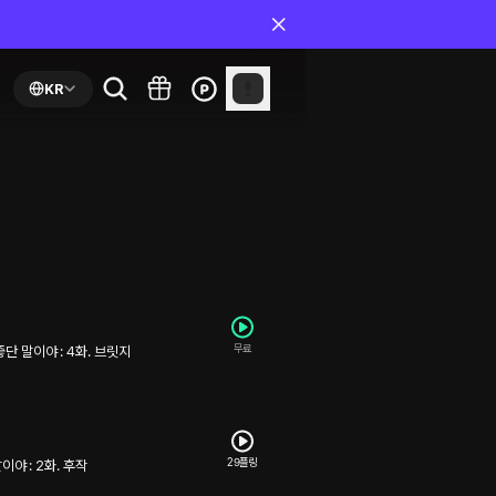
KR
무료
단 말이야 : 4화. 브릿지
29플링
야 : 2화. 후작