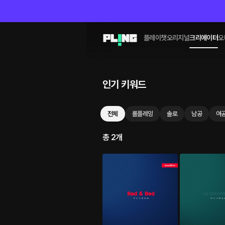
플레이챗
오리지널
크리에이터
오
인기 키워드
전체
롤플레잉
솔로
남공
여
총 2개