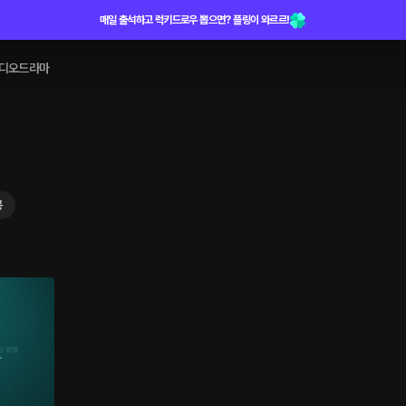
매일 출석하고 럭키드로우 뽑으면? 플링이 와르르!
디오드라마
공