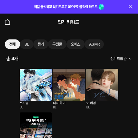
매일 출석하고 럭키드로우 뽑으면? 플링이 와르르!
인기 키워드
전체
BL
동거
구원물
오피스
ASMR
총 4개
인기 작품 순
토끼굴
더티 하이
노 네임
BL
BL
BL