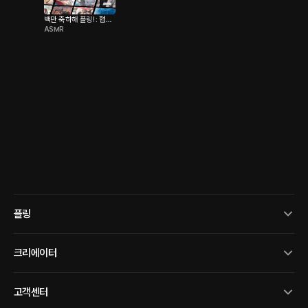
백만 축하해 플링! : 협회
ASMR
성우
플링
크리에이터
고객센터