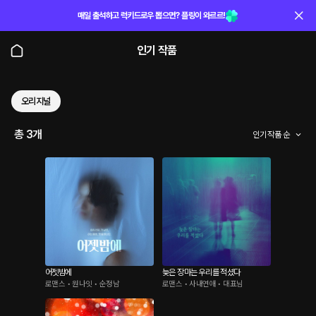
매일 출석하고 럭키드로우 뽑으면? 플링이 와르르!
인기 작품
오리지널
총 3개
인기 작품 순
어젯밤에
늦은 장마는 우리를 적셨다
로맨스 • 원나잇 • 순정남
로맨스 • 사내연애 • 대표님