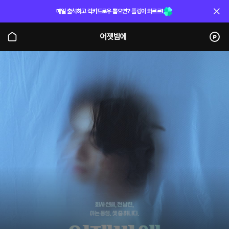
매일 출석하고 럭키드로우 뽑으면? 플링이 와르르!
어젯밤에