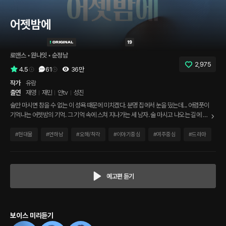
어젯밤에
로맨스
 • 
원나잇
 • 
순정남
2,975
4.5
61
36만
작가
유람
출연
재영
재민
얀tv
성진
술만 마시면 참을 수 없는 이 성욕 때문에 미치겠다. 분명 집에서 눈을 떴는데... 어렴풋이
기억나는 어젯밤의 기억. 그 기억 속에 스쳐 지나가는 세 남자. 술 마시고 나오는 길에 만
났던 3년 동안 같이 일한 회사 선배. 그 술자리에 같이 있었던 아는 친한 동생. 그리고...
술에 취해 전화했던 전 남친. 어젯밤 그놈은.. 이 셋 중 한 명이다!
#
현대물
#
연하남
#
오해/착각
#
이야기중심
#
여주중심
#
드라마
예고편 듣기
보이스 미리듣기