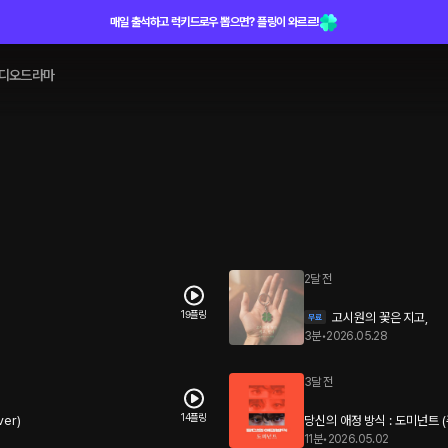
매일 출석하고 럭키드로우 뽑으면? 플링이 와르르!
디오드라마
2달 전
19플링
고시원의 꽃은 지고,
3분
•
2026.05.28
3달 전
14플링
er)
당신의 애정 방식 : 도미넌트 (
11분
•
2026.05.02