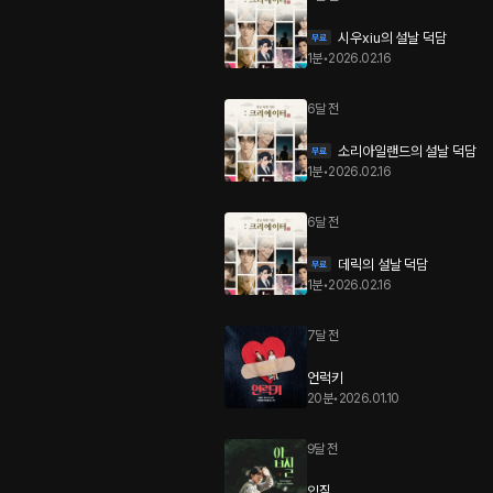
시우xiu의 설날 덕담
1분
•
2026.02.16
6달 전
소리아일랜드의 설날 덕담
1분
•
2026.02.16
6달 전
데릭의 설날 덕담
1분
•
2026.02.16
7달 전
언럭키
20분
•
2026.01.10
9달 전
입질