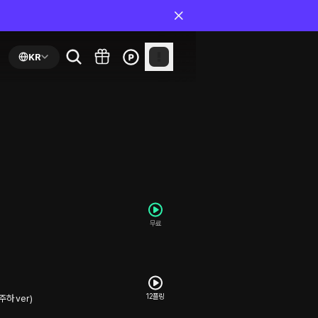
KR
무료
12플링
주하 ver)