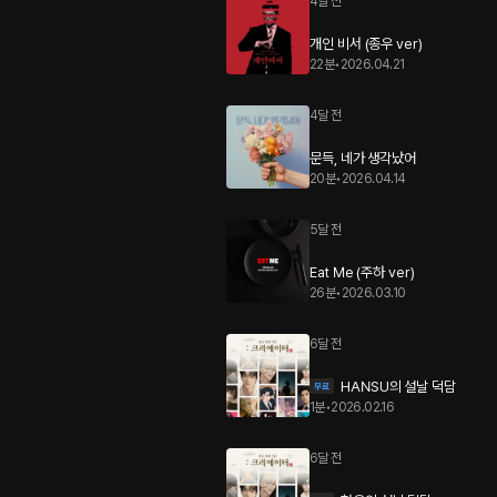
4달 전
개인 비서 (종우 ver)
22분
•
2026.04.21
4달 전
문득, 네가 생각났어
20분
•
2026.04.14
5달 전
Eat Me (주하 ver)
26분
•
2026.03.10
6달 전
HANSU의 설날 덕담
1분
•
2026.02.16
6달 전