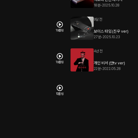
18분
•
2025.10.28
9달 전
19플링
보이스 타임 (진우 ver)
27분
•
2025.10.23
4년 전
19플링
개인 비서 (얀tv ver)
22분
•
2022.05.28
10플링