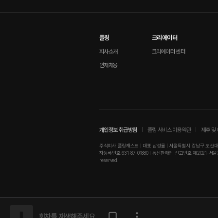
플링
크리에이터
회사소개
크리에이터 센터
인재채용
개인정보 취급방침
플링 서비스 이용약관
제휴 및
주식회사 플링캐스트 | 대표 남성률 | 서울특별시 강남구 도산대로8길
자등록번호 631-87-01880 | 통신판매업 신고번호 제2021-서울강남-0181
reserved.
회차를 재생해주세요.