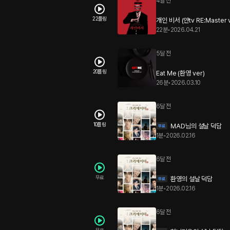
4달 전
22플링
개인 비서 (얀tv RE:Master 
22분
•
2026.04.21
5달 전
20플링
Eat Me (환영 ver)
26분
•
2026.03.10
6달 전
10플링
MAD님의 설날 덕담
1분
•
2026.02.16
6달 전
무료
환영의 설날 덕담
1분
•
2026.02.16
6달 전