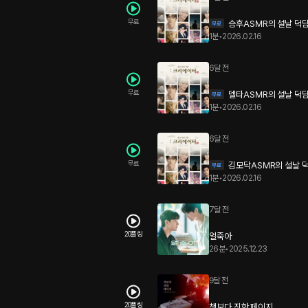
무료
승후ASMR의 설날 덕
1분
•
2026.02.16
6달 전
무료
델타ASMR의 설날 덕
1분
•
2026.02.16
6달 전
무료
김모닥ASMR의 설날 
1분
•
2026.02.16
7달 전
20플링
얼죽아
26분
•
2025.12.23
9달 전
20플링
책보다 진한 페이지