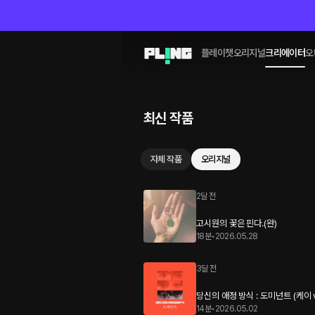
플레이챗
오리지널
크리에이터
오
최신 작품
자체 작품
오리지널
2달 전
고시원의 꽃은 핀다.(완)
18분
•
2026.05.28
3달 전
당신의 애정 방식 : 도미넌트 (케이 v
14분
•
2026.05.02