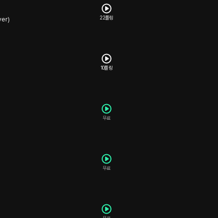
22플링
ver)
10플링
무료
무료