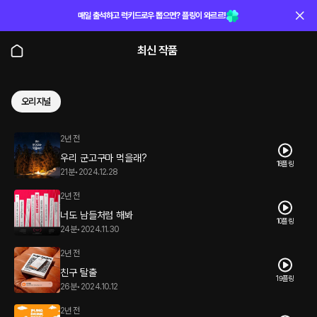
매일 출석하고 럭키드로우 뽑으면? 플링이 와르르!
최신 작품
오리지널
2년 전
우리 군고구마 먹을래?
18플링
21분
•
2024.12.28
2년 전
너도 남들처럼 해봐
10플링
24분
•
2024.11.30
2년 전
친구 탈출
19플링
26분
•
2024.10.12
2년 전