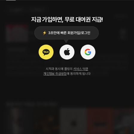
선물하기
카트담기
최신순
지금 가입하면, 무료 대여권 지급!
너도 남들처럼 해봐
10플링
24분
•
2024.11.30
대사 미리보기
'너 잘 못해.' 여자의 말에 남자는 큰 충격을 받는다. 본인이 잘한다고 생각한 것은 아니었지
만 직접 듣는 것은 달랐다. '나만 좋았던 거였나?' 그래서 남자는 자신의 성격답게 책을 사서
공부하기 시작한다. 하지만 공부에 너무 몰두한 나머지 여자는 남자가 바람을 피우는 것이
시작과 동시에 플링의
서비스 약관
아닌지 의심을 하게 되고 남자는 결국 여자에게 실토한다. '공부를 시작했어.'
개인정보 취급방침
에 동의하게 됩니다
롤플레잉 작품을 만나보세요!