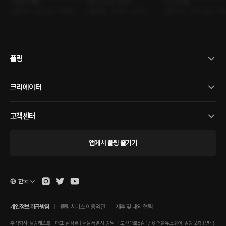
익숙한 소개팅
별의 속삭임 : 양자리
다시 말해줘
롤플레잉 • 낯선남자 • 유혹남
롤플레잉 • 운명적 • 다정남
롤플레잉 • 친구>연인 • 짝
플링
크리에이터
고객센터
앱에서 플링 즐기기
한국
개인정보 취급방침
플링 서비스 이용약관
제휴 및 대외 협력
주식회사 플링캐스트 | 대표 남성률 | 서울특별시 강남구 도산대로8길 17-6 더블유스퀘어 빌딩 2층 | 연락