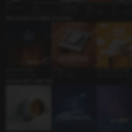
옆 방
비밀 주파수 69.999
사랑, 결혼, 그리고 우
당신의 애정 방식 : 도
대학친구 [RE:Ma
연인 • 능글남
MHz
리 [RE:Master]
미넌트
r]
낯선남자 • 다정남
신혼부부 • 결혼
BDSM • 멜돔
로맨스 • 다정남
출연성우들의 인기작품을 만나보세요!
우리 군고구마 먹을래?
친구 탈출
PDF 2024 DAY 2 : Beer
롤플레잉 • 연인 • 다정남
BL • 연인 • 방탈출
롤플레잉 • 페스티벌 • 맥주
유저들이 함께 구매한 작품