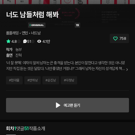
너도 남들처럼 해봐
롤플레잉
 • 
연인
 • 
너드남
758
4.8
51
4.1만
작가
농부
출연
진혁
'너 잘 못해.' 여자의 말에 남자는 큰 충격을 받는다. 본인이 잘한다고 생각한 것은 아니었
지만 직접 듣는 것은 달랐다. '나만 좋았던 거였나?' 그래서 남자는 자신의 성격답게 책을
사서 공부하기 시작한다. 하지만 공부에 너무 몰두한 나머지 여자는 남자가 바람을 피우
는 것이 아닌지 의심을 하게 되고 남자는 결국 여자에게 실토한다. '공부를 시작했어.'
#
현대물
#
연하남
#
순진남
#
다정남
예고편 듣기
회차
1
댓글
51
작품소개