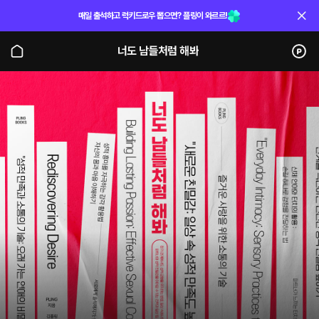
매일 출석하고 럭키드로우 뽑으면? 플링이 와르르!
너도 남들처럼 해봐