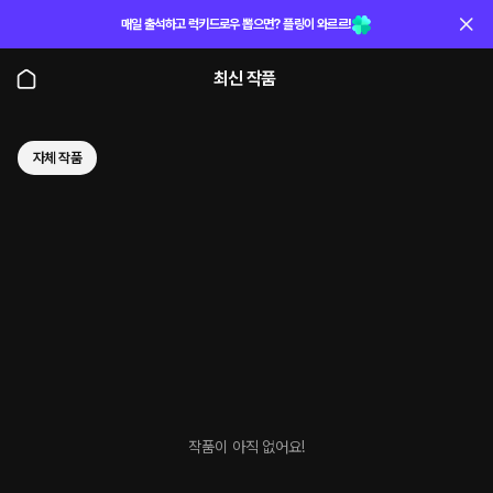
매일 출석하고 럭키드로우 뽑으면? 플링이 와르르!
최신 작품
자체 작품
작품이 아직 없어요!