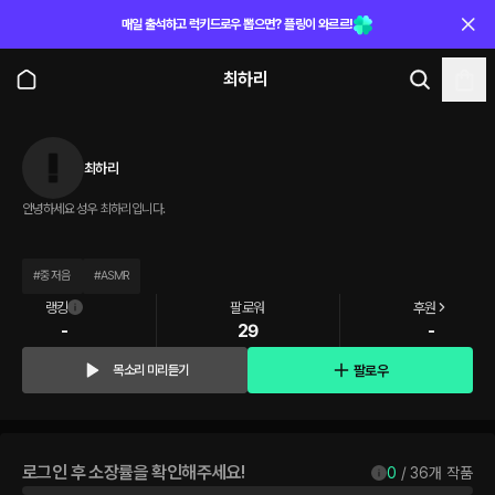
매일 출석하고 럭키드로우 뽑으면? 플링이 와르르!
최하리
최하리
안녕하세요 성우 최하리입니다.
#
중저음
#
ASMR
랭킹
팔로워
후원
-
29
-
팔로우
목소리 미리듣기
로그인 후 소장률을 확인해주세요!
0
 / 
36
개 작품