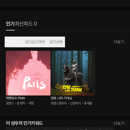
인기
최신
피드 0
오리지널
오디오드라마
오디오북
더보기
하룻밤 in Paris
안녕, 나의 기사님
로맨스 • 운명적 • 여행
로맨스판타지 • 신분차이 • 중세물
이 성우의 인기키워드
더보기