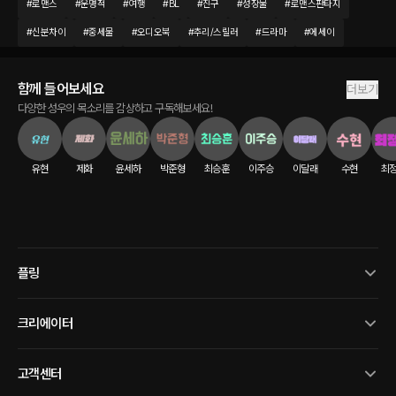
#
로맨스
#
운명적
#
여행
#
BL
#
친구
#
성장물
#
로맨스판타지
#
신분차이
#
중세물
#
오디오북
#
추리/스릴러
#
드라마
#
에세이
함께 들어보세요
더보기
다양한 성우의 목소리를 감상하고 구독해보세요!
유현
제화
윤세하
박준형
최승훈
이주승
이달래
수현
최
플링
크리에이터
고객센터